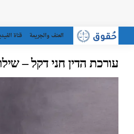
العنف والجريمة
قناة الفيدي
עורכת הדין חני דקל – שילו