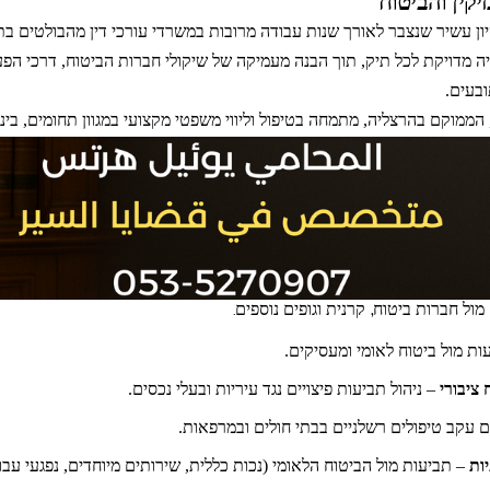
יקין והביטוח
ן עשיר שנצבר לאורך שנות עבודה מרובות במשרדי עורכי דין מהבולטים בתחום
 מדויקת לכל תיק, תוך הבנה מעמיקה של שיקולי חברות הביטוח, דרכי הפע
ובעים.
הממוקם בהרצליה, מתמחה בטיפול וליווי משפטי מקצועי במגוון תחומים, בינ
 מול חברות ביטוח, קרנית וגופים נוספים.
ות מול ביטוח לאומי ומעסיקים.
ציבורי
– ניהול תביעות פיצויים נגד עיריות ובעלי נכסים.
ים עקב טיפולים רשלניים בבתי חולים ובמרפאות.
ות
– תביעות מול הביטוח הלאומי (נכות כללית, שירותים מיוחדים, נפגעי עבוד