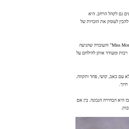
תים גם לקהל הרחב. היא
הבין לעומק את הזכויות של
עו”ד חני דקל-אלבז היא לא רק משפטנית חריפה – היא גם אישה מעוררת השראה. השתתפותה בתחרות “Miss Mom” והעובדה שהגיעה
רבות ומעודד אותן להילחם על
 עם כאב, קושי, פחד ותקווה.
חיוך.
 היא הבחירה הנכונה. בין אם
בות.