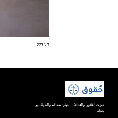
חני דקל
صوت القانون والعدالة – أخبار المحاكم والحياة بين
يديك