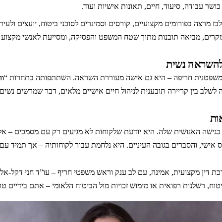
כושר עבודה, סיעוד, חיים, תאונות אישיות ועוד.
לבז מרצה בפורומים מקצועיים, קורסים וסמינרים לסוכני ביטוח, יועצים ולעי
קרים, מביאה תובנות מתוך שטח המשפט והפסיקה, ומסייעת לאנשי מקצוע ל
 להשראה נשית
שלב בין קריירה תובענית לניהול חיים אישיים מלאים, דבר שמרשים נשים 
ות
 בגישה האנושית שלה. היא יודעת שלקוחות לא מגיעים רק עם מסמכים – אלא
יחס אישי, והסברים בגובה העיניים. היא נלחמת עבור לקוחותיה – אך תמיד עם 
דין מקצועית, אמינה, עם לב ענק וראש משפטי חריף – עו”ד חני דקל-אלבז
טוח, רשלנות רפואית או מימוש זכויות מול הביטוח הלאומי – אתם בידיים טו