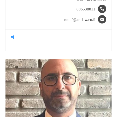
086538011
raouf@an-law.co.il
جنائي