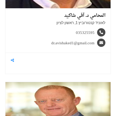
المحامي د. آفي
شاكيد
לאוניד קנטורוביץ 1, ראשון לציון
035325595
dr.avishaked1@gmail.com