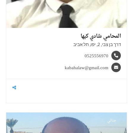
المحامي شادي
كبها
דרך בן צבי, 2, יפו, תל אביב
0525556970
kabahalaw@gmail.com
جنائي