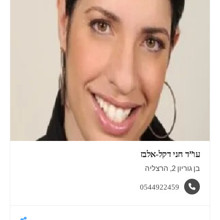
עו”ד חני
דקל-אלבז
בן גוריון 2, הרצליה
0544922459