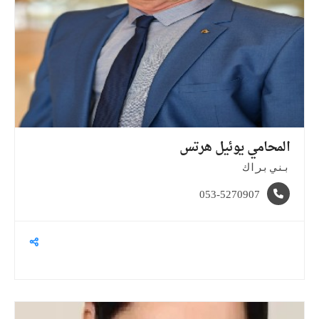
المحامي يوئيل
هرتس
بني براك
053-5270907