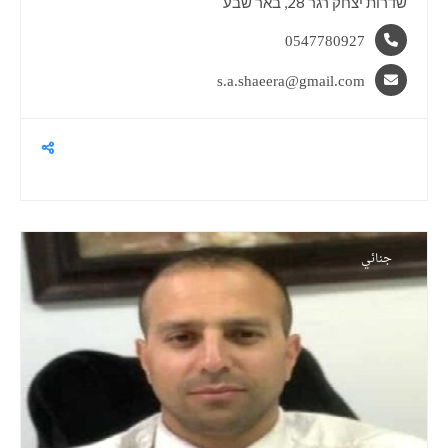
שדרות יצחק רגר 28, באר שבע
0547780927
s.a.shaeera@gmail.com
جنائي