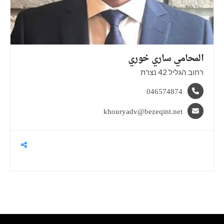
المحامي ساري
خوري
רחוב הגליל 42 נצרת
046574874
khouryadv@bezeqint.net