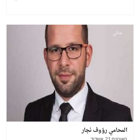
جنائي
المحامي رؤوف
نجار
האורגים 21‏, אשדוד