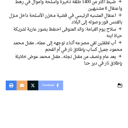
ضبط أكثر من 1400 طلقة ذخيرة وأسلحة وأموال في رهط
واعتقال 8 مشتبهين
اعتقال المشتبه الرئيسي في قضية مخزن الأسلحة داخل منزل
بالقدس فور وصوله إلى البلاد
سلاح يوم القيامة: والد المتوفى احتفظ بصور عارية لشريكة
حياة ابنه
أب لطفلين لقي مصرعه أثناء توجهه إلى عمله.. مقتل محمد
محمود جميل كساب بإطلاق نار في أم الفحم
بعد عام ونصف من مقتل نجله.. مقتل محمد عوض خلايلة
بإطلاق نار في دير حنا
Facebook