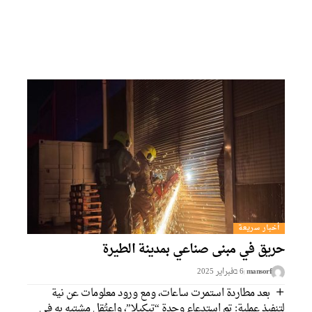
أخبار سريعة
حريق في مبنى صناعي بمدينة الطيرة
mansorf
6 בفبراير 2025
بعد مطاردة استمرت ساعات، ومع ورود معلومات عن نية
لتنفيذ عملية: تم استدعاء وحدة “تيكيلا”، واعتُقل مشتبه به في