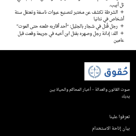
تل أبيب.
الشرطة تكشف عن مختبر لتصنيع عبوات ناسفة وتعتقل ستة
أشخاص في نتانيا
رجل قُتل في شجار بالجليل: “أحد أقاربه طعنه حتى الموت”
اللد: إدانة رجل وصهره بقتل ابن أخيه في جريمة وقعت قبل
عامين
صوت القانون والعدالة – أخبار المحاكم والحياة بين
يديك
تعرفوا علينا
بيان إتاحة الاستخدام