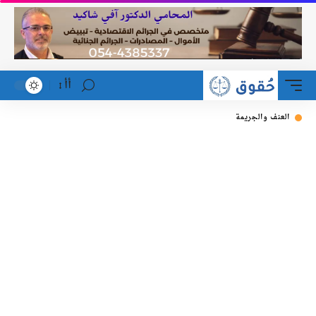
أأ
العنف والجريمة