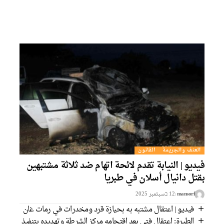
العنف والجريمة
القانون
فيديو | النيابة تقدم لائحة اتهام ضد ثلاثة مشتبهين
بقتل دانيال أسلان في طبريا
mansorf
12 בسبتمبر 2025
فيديو | اعتقال مشتبه به بحيازة قرد ومخدرات في رمات غان
الطيرة: اعتقال فتى بعد اقتحامه مركز الشرطة وتهديده بتنفيذ