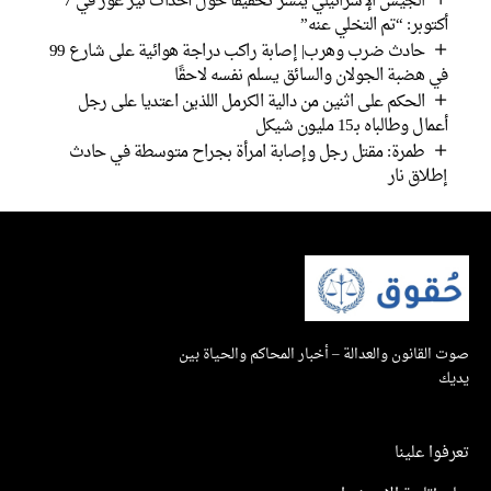
الجيش الإسرائيلي ينشر تحقيقًا حول أحداث نير عوز في 7
أكتوبر: “تم التخلي عنه”
حادث ضرب وهرب| إصابة راكب دراجة هوائية على شارع 99
في هضبة الجولان والسائق يسلم نفسه لاحقًا
الحكم على اثنين من دالية الكرمل اللذين اعتديا على رجل
أعمال وطالباه بـ15 مليون شيكل
طمرة: مقتل رجل وإصابة امرأة بجراح متوسطة في حادث
إطلاق نار
صوت القانون والعدالة – أخبار المحاكم والحياة بين
يديك
تعرفوا علينا