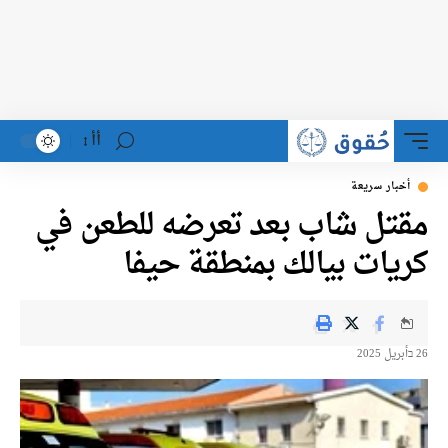
أأ
أخبار سريعة
مقتل شاب بعد تعرضه للطعن في
كريات بيالك بمنطقة حيفا
26 בأبريل 2025