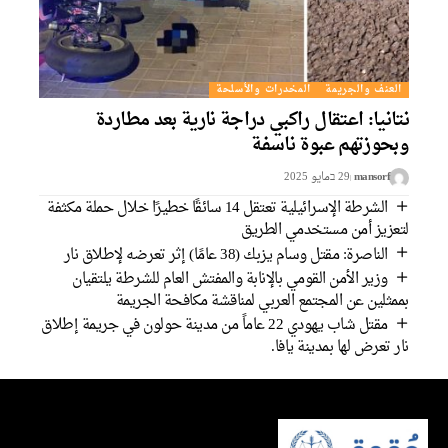
العنف والجريمة
المخدرات والأسلحة
نتانيا: اعتقال راكبي دراجة نارية بعد مطاردة
وبحوزتهم عبوة ناسفة
mansorf
29 בمايو 2025
الشرطة الإسرائيلية تعتقل 14 سائقًا خطيرًا خلال حملة مكثفة
لتعزيز أمن مستخدمي الطريق
الناصرة: مقتل وسام يزبك (38 عامًا) إثر تعرضه لإطلاق نار
وزير الأمن القومي بالإنابة والمفتش العام للشرطة يلتقيان
بممثلين عن المجتمع العربي لمناقشة مكافحة الجريمة
مقتل شاب يهودي 22 عاماً من مدينة حولون في جريمة إطلاق
نار تعرض لها بمدينة يافا.