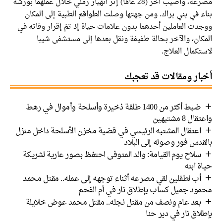
مصرعه، وأصيب آخر (28 عامًا) إثر انهيار رملي خلال عملهما بورشة
بناء في بني براك. ومن جهتها وصلت الطواقم الطبية إلى المكان
ووجدت العاملين أحدهما بدون علامات حياة إذ تمّ إقرار وفاته في
المكان، والآخر بحالة طفيفة ونقل بعدها إلى مستشفى شيبا
لاستكمال العلاج.
أخبار ومقالات قد تعجبك
ضبط أكثر من 1400 طلقة ذخيرة وأسلحة وأموال في رهط
واعتقال 8 مشتبهين
اعتقال المشتبه الرئيسي في قضية مخزن الأسلحة داخل منزل
بالقدس فور وصوله إلى البلاد
سلاح يوم القيامة: والد المتوفى احتفظ بصور عارية لشريكة
حياة ابنه
أب لطفلين لقي مصرعه أثناء توجهه إلى عمله.. مقتل محمد
محمود جميل كساب بإطلاق نار في أم الفحم
بعد عام ونصف من مقتل نجله.. مقتل محمد عوض خلايلة
بإطلاق نار في دير حنا