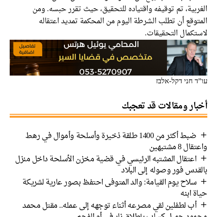
الغربية، تم توقيفه واقتياده للتحقيق، حيث تقرر حبسه. ومن
المتوقع أن تطلب الشرطة اليوم من المحكمة تمديد اعتقاله
لاستكمال التحقيقات.
עו”ד חני דקל-אלבז
أخبار ومقالات قد تعجبك
ضبط أكثر من 1400 طلقة ذخيرة وأسلحة وأموال في رهط
واعتقال 8 مشتبهين
اعتقال المشتبه الرئيسي في قضية مخزن الأسلحة داخل منزل
بالقدس فور وصوله إلى البلاد
سلاح يوم القيامة: والد المتوفى احتفظ بصور عارية لشريكة
حياة ابنه
أب لطفلين لقي مصرعه أثناء توجهه إلى عمله.. مقتل محمد
محمود جميل كساب بإطلاق نار في أم الفحم