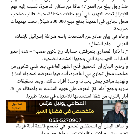
ضدّ رجل يبلغ من العمر 47 عامًا من سكان الناصرة، نُسبت إليه تهم
بتزاز تحت التهديد في أربع حالات مختلفة، حيث طالب صاحب
محل تجاري في المدينة بدفع مبلغ 200,000 شيكل تحت تهديدات
حة.
ء في بيان صادر عن المتحدث باسم شرطة إسرائيل للإعلام
بي – لواء الشمال:
ا بكرا المصاري بتمرقش، حسابك رح يكون صعب” – هذه إحدى
ارات التهديدية التي وجهها المشتبه للضحية.
ضح البيان أن التحقيق فُتح الشهر الماضي بعد تلقي شكوى من
ب محل تجاري في الناصرة، أفاد فيها بتعرضه لمحاولة ابتزاز
يد مباشر يمسّ بحياته وحياة أفراد عائلته. وبعد تحقيقات
سرية وجمع أدلة، تمّ التعرف على هوية المشتبه به واعتقاله في 25
 بالقرب من شقة استخدمها للاختباء في مدينة طبريا.
اف البيان أن المحققين نجحوا في تجميع قاعدة أدلة قوية،
نت تسجيلات لمكالمات تهديد واضحة، منها: