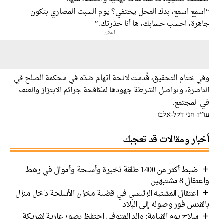
مع اسمع، بدك المحل يختفي؟ يوم السبت المصاري بتكون
زة، احسب حسابك، ها أنا حذرتك.”
اعلان
 ختام التحقيق، قُدمت لائحة اتهام ضدّه في محكمة الصلح في
صرة، وتواصل الشرطة جهودها لمكافحة جرائم الابتزاز والعنف
المجتمع.
 חני דקל-אלבז
ار ومقالات قد تعجبك
ضبط أكثر من 1400 طلقة ذخيرة وأسلحة وأموال في رهط
 8 مشتبهين
اعتقال المشتبه الرئيسي في قضية مخزن الأسلحة داخل منزل
دس فور وصوله إلى البلاد
سلاح يوم القيامة: والد المتوفى احتفظ بصور عارية لشريكة