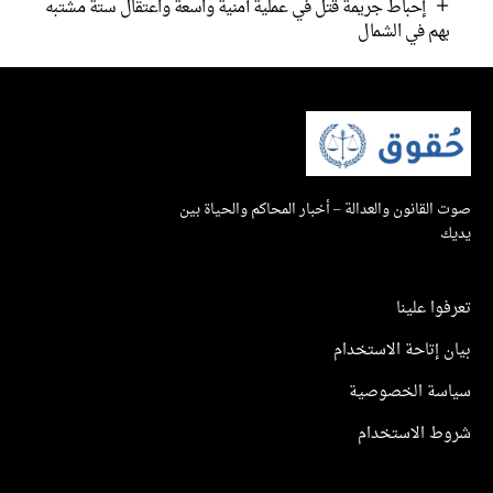
إحباط جريمة قتل في عملية أمنية واسعة واعتقال ستة مشتبه
هم في الشمال
القانون والعدالة – أخبار المحاكم والحياة بين
ك
وا علينا
 إتاحة الاستخدام
سة الخصوصية
ط الاستخدام