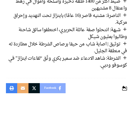
ضبط أكثر من 1400 طلقة ذخيرة وأسلحة وأموال في رهط
 8 مشتبهين
الناصرة: مشتبه قاصر (16 عامًا) بابتزاز تحت التهديد وإحراق
بة.
شبهة: انتحلوا صفة عائلة الحريري، اختطفوا سائق شاحنة
لبوا بمليون شيكل
توثيق | اصابة شاب من حيفا برصاص الشرطة خلال مطاردة له
منطقة الجليل.
الشرطة: شاهد الادعاء ضد سمير بكري وثّق “لقاءات ابتزاز” في
وفو ودبي.
Facebook