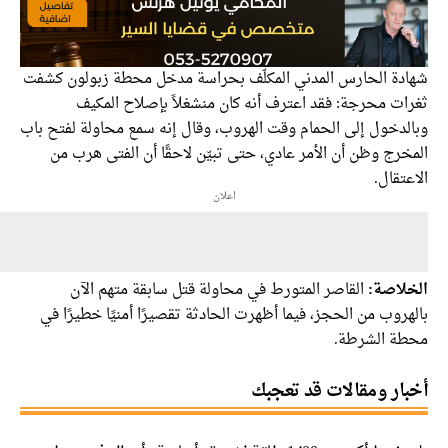
دة الحارس المدني المكلّف بحراسة مدخل محطة زبولون كشفت
ات محرجة: فقد اعترف أنه كان منشغلاً بإصلاح المكيف
لدخول إلى الحمام وقت الهروب، وقال إنه سمع محاولة لفتح باب
رج وظن أن الأمر عادي، حتى تبيّن لاحقًا أن الفتى هرب من
تقال.
اعلان
لاصة:
القاصر المتورط في محاولة قتل سابقة متهم الآن
روب من الحجز، فيما أظهرت الحادثة تقصيرًا أمنيًا خطيرًا في
ة الشرطة.
ار ومقالات قد تعجبك