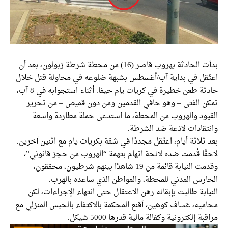
بدأت الحادثة بهروب قاصر (16) من محطة شرطة زبولون، بعد أن
ُقل في بداية آب/أغسطس بشبهة ضلوعه في محاولة قتل خلال
حادثة طعن خطيرة في كريات يام حيفا. أثناء استجوابه في 8 آب،
ن الفتى – وهو حافي القدمين ومن دون قميص – من تحرير
يود والهروب من المحطة، ما استدعى حملة مطاردة واسعة
تقادات لاذعة ضد الشرطة.
ثلاثة أيام، اعتُقل مجددًا في شقة بكريات يام مع اثنين آخرين.
ًا قُدمت ضده لائحة اتهام بتهمة “الهروب من حجز قانوني”،
وقدمت النيابة قائمة من 19 شاهدًا بينهم شرطيون، محققون،
ارس المدني للمحطة، والمواطن الذي ساعده بالهرب.
ابة طالبت بإبقائه رهن الاعتقال حتى انتهاء الإجراءات، لكن
يه، عَساف كوهين، أقنع المحكمة بالاكتفاء بالحبس المنزلي مع
ة إلكترونية وكفالة مالية قدرها 5000 شيكل.