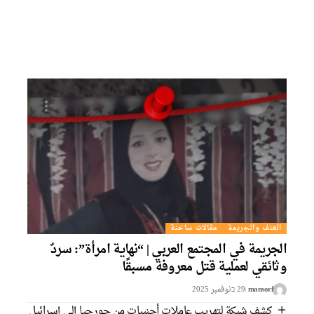
العنف والجريمة
مقالات ساخنة
لجريمة في المجتمع العربي | “نهاية امرأة”: سردٌ
ثائقي لعملية قتل معروفة مسبقًا
mansorf
29 בنوفمبر 2025
كشف شبكة لتهريب عاملات أجنبيات من جورجيا إلى إسرائيل