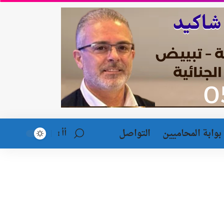
بوابة المحاميين
التواصل
أأ