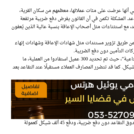
ي أنها عرضت على مئات عملائها، معظمهم من سكان القرية،
د. المشكلة تكمن في أن القانون يفرض دفع ضريبة مرتفعة
قاعد، مع استثناءات مثل أصحاب الإعاقة بنسبة عالية الذين يُعفون
 عن طريق تزوير مستندات مثل شهادات الإعاقة وشهادات إنهاء
كات التأمين دون دفع الضريبة.
وتشير التحقيقات إلى أن الاحتيال تم بطريقة “صناعية”، حيث تم تحديد 300 عميل استفادوا من العملية، ما
ر ضريبية للدولة بقيمة 15 مليون شيكل. كما قد تتضرر المصارف العملاء مستقبلًا عند التقاعد بعد
أحد العملاء أفاد أنه سحب 250 ألف شيكل من صندوق التقاعد دون دفع ضريبة، ودفَع 45 ألف شيكل كعمولة