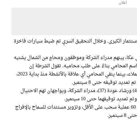
اعلان
ستثمار الكبرى. وخلال التحقيق السري تم ضبط سيارات فاخرة
عكا، بينهم مدراء الشركة وموظفون ومحامٍ من الشمال يشتبه
اسم المحامي بناءً على طلب محاميه. تقول الشرطة إن
المحامي فتح حسابات أمانة حُوِّلت إليها أموال العملاء، بينما ينفي المحامي أي علاقة بالأنشطة منذ بداية 2023،
يد توقيفه حتى 8 سبتمبر.
المشتبه بهما الرئيسيان هما الأخوان أحمد عودة (41) ورشاد عودة (37)، مدراء الشركة، ويواجهان تهم الاحتيال
يد توقيفهما حتى 10 سبتمبر.
موظف آخر، محمد شحادة (31)، متهم بتورطه في 60 عملية سحب على الأقل، وتزوير مستندات للسماح بالإفراج
تمبر.