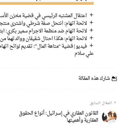
اعتقال المشتبه الرئيسي في قضية مخزن الأسل
لائحة اتهام: انتحل صفة شرطي واشترى منت
لائحة اتهام ضد منظمة الاجرام سمير بكري: ابت
لائحة اتهام: هكذا احتال شقيقان ووالدتهما من دبورية عل
فيديو | قضية “متاهة المال”: تقديم لوائح اتها
علي سلام
شارك هذه المقالة
المقال السابق
القانون العقاري في إسرائيل: أنواع الحقوق
العقارية وأهميتها