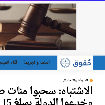
العنف والجريمة
قناة الفيدي
السرقة والاحتيال
الاشتباه: سحبوا مئات صن
وخدعوا الدولة بمبلغ 15 مليون شيكل