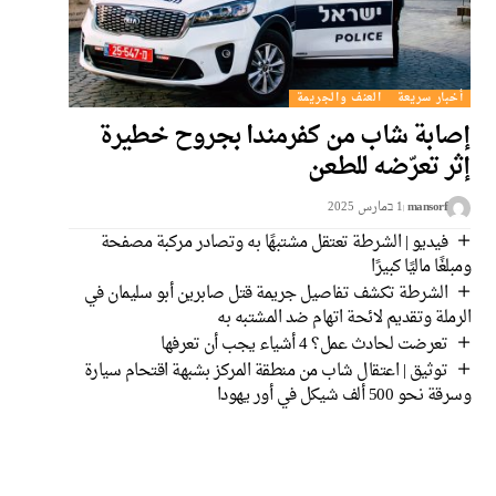
أخبار سريعة
العنف والجريمة
إصابة شاب من كفرمندا بجروح خطيرة
إثر تعرّضه للطعن
mansorf
1 בمارس 2025
فيديو | الشرطة تعتقل مشتبهًا به وتصادر مركبة مصفحة
ومبلغًا ماليًا كبيرًا
الشرطة تكشف تفاصيل جريمة قتل صابرين أبو سليمان في
الرملة وتقديم لائحة اتهام ضد المشتبه به
تعرضت لحادث عمل؟ 4 أشياء يجب أن تعرفها
توثيق | اعتقال شاب من منطقة المركز بشبهة اقتحام سيارة
وسرقة نحو 500 ألف شيكل في أور يهودا