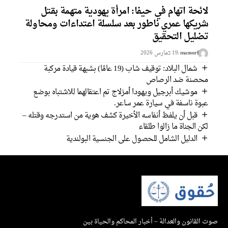
ائحة اتهام في حيفا: امرأة يهودية متهمة بقتل
ريكها عمري ناطور بعد سلسلة اعتداءات ومحاولة
ضليل التحقيق
mansorf
19 בمارس 2026
شمال البلاد: توقيف شاب (19 عامًا) بشبهة قيادة مركبة
حصنة ضد الرصاص
موشيك أبرجيل ويهودا أمزلاج تم اعتقالهما للاشتباه بوضع
بوة ناسفة في سيارة عمر ساعر.
قبل أن يلفظ أنفاسه الأخيرة كشف هوية من استدرجه وقتله –
كن الجناة ما زالوا طلقاء
الدليل الشامل للحصول على الجنسية البولندية
القانون والعدالة – أخبار المحاكم والحياة بين