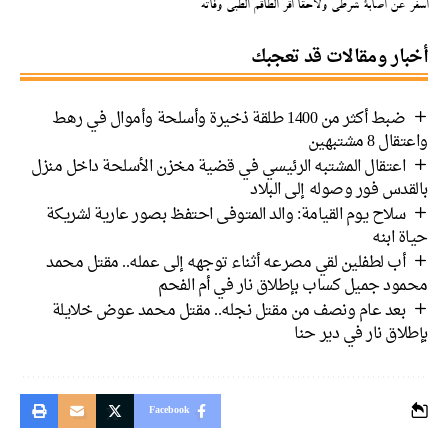
عن اصابة شرطي ولاحقاً اقر الطاقم الطبي وفاته
ار ومقالات قد تعجبك
ضبط أكثر من 1400 طلقة ذخيرة وأسلحة وأموال في رهط
 8 مشتبهين
اعتقال المشتبه الرئيسي في قضية مخزن الأسلحة داخل منزل
دس فور وصوله إلى البلاد
سلاح يوم القيامة: والد المتوفى احتفظ بصور عارية لشريكة
 ابنه
أب لطفلين لقي مصرعه أثناء توجهه إلى عمله.. مقتل محمد
ود جميل كساب بإطلاق نار في أم الفحم
بعد عام ونصف من مقتل نجله.. مقتل محمد عوض خلايلة
اق نار في دير حنا
Facebook