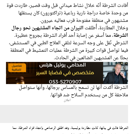
دت الشرطة أنّه خلال نشاط ميداني قبل وقت قصير، طاردت قوة
وحدة خاصة دراجة نارية رباعية (تراكتورون) كان يستقلها
بهون في منطقة مفتوحة قرب مَعاليه عيرون.
ال المطاردة، أُطلقت
النيران من اتجاه المشتبهين نحو رجال
رطة
، مما أسفر عن إصابة أحد أفراد الشرطة بجروح خطيرة.
رطي نُقل على وجه السرعة لتلقي العلاج الطبي في المستشفى،
ا تواصل قوات كبيرة من الشرطة عمليات التمشيط في المنطقة
ا عن المشتبهين الضالعين في الحادث.
رطة أكدت أنها لن تسمح بالمساس برجالها، وأنها ستواصل
حقة كل من يستخدم السلاح ضد قواتها.
اعلان
ة قالت في بيانها: كانت مطاردة بوليسية، وقد اطلق الرصاص بإتجاه افراد الشرطة، مما