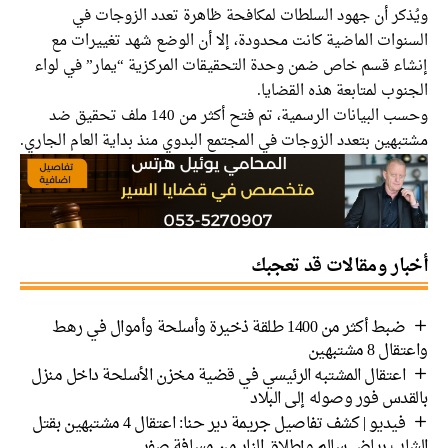
ويُذكر أن جهود السلطات لمكافحة ظاهرة تعدد الزوجات في
السنوات الماضية كانت محدودة، إلا أن الوضع شهد تغييرات مع
إنشاء قسم خاص ضمن وحدة التحقيقات المركزية “يمار” في لواء
الجنوب لمتابعة هذه القضايا.
وحسب البيانات الرسمية، تم فتح أكثر من 140 ملف تحقيق ضد
مشتبهين بتعدد الزوجات في المجتمع البدوي منذ بداية العام الجاري.
أخبار ومقالات قد تعجبك
ضبط أكثر من 1400 طلقة ذخيرة وأسلحة وأموال في رهط
واعتقال 8 مشتبهين
اعتقال المشتبه الرئيسي في قضية مخزن الأسلحة داخل منزل
بالقدس فور وصوله إلى البلاد
فيديو | كشف تفاصيل جريمة دير حنا: اعتقال 4 مشتبهين بقتل
الشاب رياض سالم وإطلاق النار من مسافة صفر