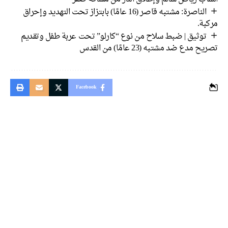
الناصرة: مشتبه قاصر (16 عامًا) بابتزاز تحت التهديد وإحراق
مركبة.
توثيق | ضبط سلاح من نوع “كارلو” تحت عربة طفل وتقديم
تصريح مدع ضد مشتبه (23 عامًا) من القدس
Facebook