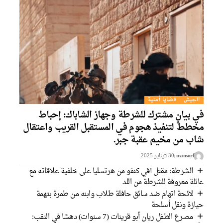
الجيش
قضايا أمنية
في بيانٍ مشترك للشرطة وجهاز الشاباك: إحباط
مخطط لتنفيذ هجوم في المستقبل القريب واعتقال
شاب من مخيم عقبة جبر.
mansorf
30 בيناير 2025
الشرطة: مقتل آفي كنفو من هرتسليا على خلفية علاقاته مع
عائلة معروفة للشرطة من اللد
لائحة اتهام ضد سائق حافلة طلاب وابنه من طمرة بتهمة
حيازة ونقل أسلحة
مصرع الطفل ريان أبو قرينات (7 سنوات) دهسًا في النقب: