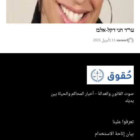
עו”ד חני דקל-אלבז
mansorf
11 בأبريل 2025
صوت القانون والعدالة – أخبار المحاكم والحياة بين
يديك
تعرفوا علينا
بيان إتاحة الاستخدام