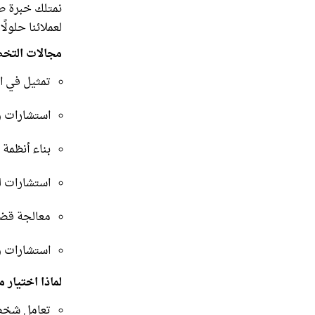
نمتلك خبرة طو
لعملائنا حلولً
مجالات التخ
تمثيل في ال
استشارات و
بناء أنظمة 
استشارات لل
معالجة قضاي
استشارات و
لماذا اختيار 
تعامل شخص