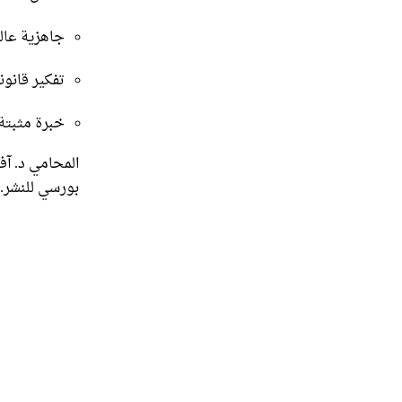
جاهزية عال
تفكير قانو
خبرة مثبتة
المحامي د. آ
بورسي للنشر.