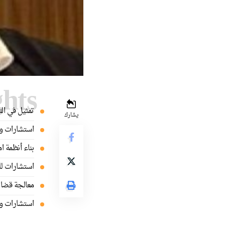
ghts
تمثيل في الت
يشارك
استشارات وم
بناء أنظمة ا
استشارات للش
معالجة قضايا
استشارات وت