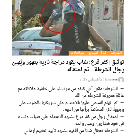
الشرطة
قناة الفيديو
مواصلات
توثيق | كفر قرع: شاب يقود دراجة نارية بتهور ويُهين
رجال الشرطة – تم اعتقاله
mansorf
31 בأغسطس 2025
الشرطة: مقتل آفي كنفو من هرتسليا على خلفية علاقاته مع
عائلة معروفة للشرطة من اللد
تم اتهام المدعى عليها بالاعتداء على شريكتها بالضرب على
وجهها، لكن المحكمة برأتها من التهم.
اعتقال رجل من كفر قرع بشبهة الاعتداء على فتيات ونساء
في هود هشارون وعلى والده
الشرطة تعتقل شابًا من اللقية بشبهة تأييد تنظيم ارهابي