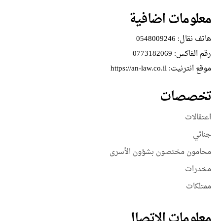
معلومات اضافية
هاتف نقال:
0548009246
رقم الفاكس:
0773182069
موقع انترنيت:
https://an-law.co.il
تخصصات
اعتقالات
جنائي
محامون مختصون بشؤون الأسرى
مخدرات
ممتلكات
معلومات الاتصال