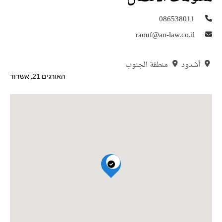
086538011
raouf@an-law.co.il
أشدود
منطقة الجنوب
האורגים 21‏, אשדוד