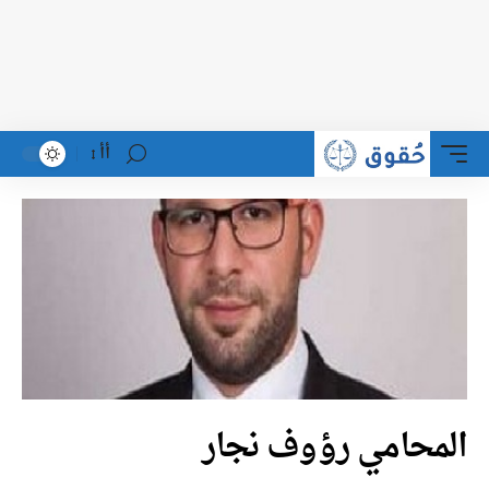
أأ
المحامي رؤوف نجار