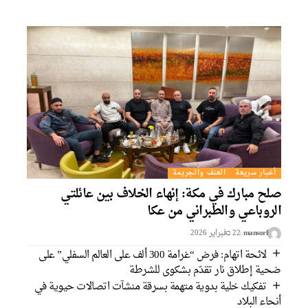
أخبار سريعة
العنف والجريمة
صلح مبارك في مكة: إنهاء الخلاف بين عائلتي
الروباعي والطبراني من عكا
mansorf
22 בفبراير 2026
لائحة اتهام: فرض “غرامة 300 ألف على العالم السفلي” على
ضحية إطلاق نار تقدّم بشكوى للشرطة
تفكيك خلية بدوية متهمة بسرقة منشآت اتصالات حيوية في
أنحاء البلاد