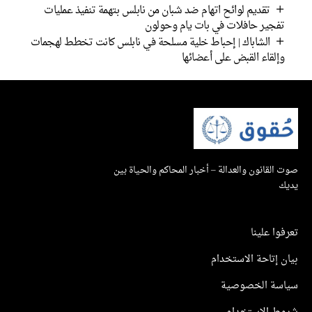
تقديم لوائح اتهام ضد شبان من نابلس بتهمة تنفيذ عمليات
تفجير حافلات في بات يام وحولون
الشاباك | إحباط خلية مسلحة في نابلس كانت تخطط لهجمات
وإلقاء القبض على أعضائها
صوت القانون والعدالة – أخبار المحاكم والحياة بين
يديك
تعرفوا علينا
بيان إتاحة الاستخدام
سياسة الخصوصية