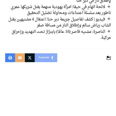
بإطلاق نار في دير حنا
لائحة اتهام في حيفا: امرأة يهودية متهمة بقتل شريكها عمري
ناطور بعد سلسلة اعتداءات ومحاولة تضليل التحقيق
فيديو | كشف تفاصيل جريمة دير حنا: اعتقال 4 مشتبهين بقتل
الشاب رياض سالم وإطلاق النار من مسافة صفر
الناصرة: مشتبه قاصر (16 عامًا) بابتزاز تحت التهديد وإحراق
مركبة.
Facebook