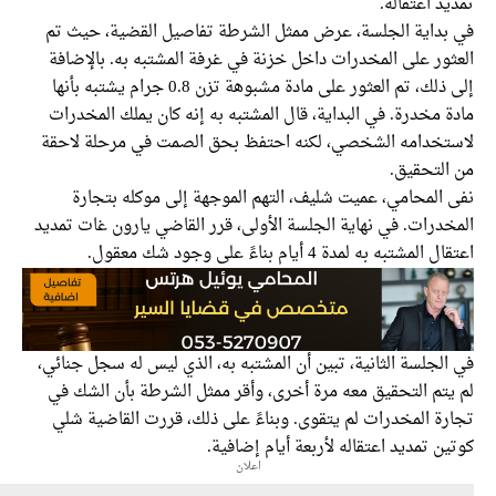
د اعتقاله.
بداية الجلسة، عرض ممثل الشرطة تفاصيل القضية، حيث تم
ور على المخدرات داخل خزنة في غرفة المشتبه به. بالإضافة
إلى ذلك، تم العثور على مادة مشبوهة تزن 0.8 جرام يشتبه بأنها
 مخدرة. في البداية، قال المشتبه به إنه كان يملك المخدرات
تخدامه الشخصي، لكنه احتفظ بحق الصمت في مرحلة لاحقة
التحقيق.
 المحامي، عميت شليف، التهم الموجهة إلى موكله بتجارة
درات. في نهاية الجلسة الأولى، قرر القاضي يارون غات تمديد
لمشتبه به لمدة 4 أيام بناءً على وجود شك معقول.
لجلسة الثانية، تبين أن المشتبه به، الذي ليس له سجل جنائي،
يتم التحقيق معه مرة أخرى، وأقر ممثل الشرطة بأن الشك في
رة المخدرات لم يتقوى. وبناءً على ذلك، قررت القاضية شلي
ن تمديد اعتقاله لأربعة أيام إضافية.
اعلان