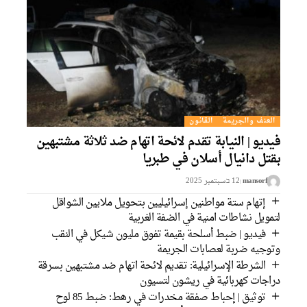
العنف والجريمة
القانون
يديو | النيابة تقدم لائحة اتهام ضد ثلاثة مشتبهين
قتل دانيال أسلان في طبريا
mansorf
12 בسبتمبر 2025
إتهام ستة مواطنين إسرائيليين بتحويل ملايين الشواقل
تمويل نشاطات امنية في الضفة الغربية
فيديو | ضبط أسلحة بقيمة تفوق مليون شيكل في النقب
توجيه ضربة لعصابات الجريمة
الشرطة الإسرائيلية: تقديم لائحة اتهام ضد مشتبهين بسرقة
راجات كهربائية في ريشون لتسيون
توثيق | إحباط صفقة مخدرات في رهط: ضبط 85 لوح