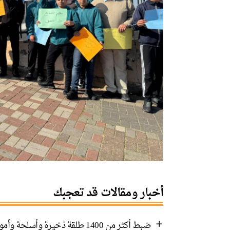
أخبار ومقالات قد تعجبك
ضبط أكثر من 1400 طلقة ذخيرة وأسلحة وأموال في رهط واعتقال 8 مشتبهين