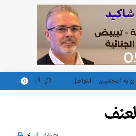
بوابة المحاميين
التواصل
أأ
لعنف
يشارك