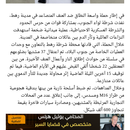
إطار حملة واسعة النطاق ضد العنف المتصاعد في مدينة رهط،
ت شرطة لواء الجنوب، بمشاركة قوات من حرس الحدود
شرطة العسكرية الاحتياطية، عملية ميدانية ضخمة استهدفت
اعات العائلية وثأر الدم بين عائلات متخاصمة في المدينة.
ل الحملة، التي قادتها محطة شرطة رهط بالتعاون مع وحدات
العمليات الخاصة من جنوب البلاد، تم اعتقال 37 مشتبها بضلوعهم
سلسلة من حوادث إطلاق النار وأعمال العنف الأخيرة. من بين
المعتقلين 22 شخصًا أُلقي القبض عليهم في الأيام الماضية، فيما تم
توقيف 15 آخرين الليلة الماضية إثر محاولة جديدة للثأر الدموي بين
ات متنازعة.
ال المداهمات، تم ضبط أسلحة نارية من بينها بندقية هجومية
من طراز M16 ومسدس، إلى جانب إغلاق عدد من المحلات
ارية المرتبطة بالمشتبهين، ومصادرة سيارات فاخرة بقيمة
6 ألف شيكل.