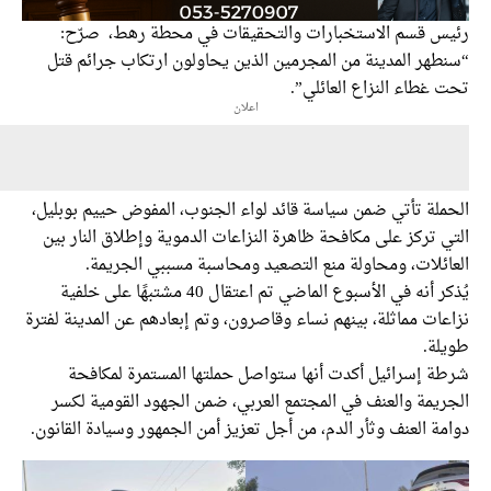
س قسم الاستخبارات والتحقيقات في محطة رهط، صرّح:
طهر المدينة من المجرمين الذين يحاولون ارتكاب جرائم قتل
غطاء النزاع العائلي”.
اعلان
ملة تأتي ضمن سياسة قائد لواء الجنوب، المفوض حييم بوبليل،
 تركز على مكافحة ظاهرة النزاعات الدموية وإطلاق النار بين
ائلات، ومحاولة منع التصعيد ومحاسبة مسببي الجريمة.
يُذكر أنه في الأسبوع الماضي تم اعتقال 40 مشتبهًا على خلفية
ات مماثلة، بينهم نساء وقاصرون، وتم إبعادهم عن المدينة لفترة
لة.
ة إسرائيل أكدت أنها ستواصل حملتها المستمرة لمكافحة
ريمة والعنف في المجتمع العربي، ضمن الجهود القومية لكسر
ة العنف وثأر الدم، من أجل تعزيز أمن الجمهور وسيادة القانون.