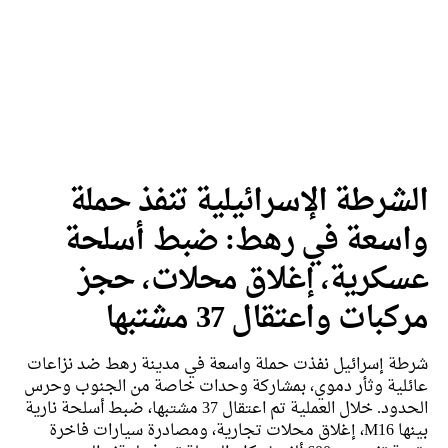
شرطة الإسرائيلية تنفذ حملة
سعة في رهط: ضبط أسلحة
كرية، إغلاق محلات، حجز
بات واعتقال 37 مشتبها
ة إسرائيل نفذت حملة واسعة في مدينة رهط ضد نزاعات
لية وثأر دموي، بمشاركة وحدات خاصة من الجنوب وحرس
الحدود. خلال العملية تم اعتقال 37 مشتبها، ضبط أسلحة نارية
بينها M16، إغلاق محلات تجارية، ومصادرة سيارات فاخرة