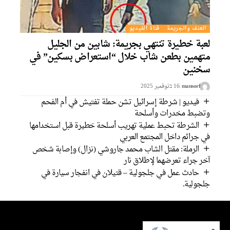
العنف والجريمة
قناة الفيديو
عبة خطيرة تنتهي بجريمة: شابين من الجليل
تهمين بطعن شاب خلال “استعراض بسكين” في
خنين
mansorf
16 בنوفمبر 2025
فيديو | شرطة إسرائيل تشن حملة تفتيش في أم الفحم
تضبط مخدرات وأسلحة
الشرطة تحبط عملية تهريب أسلحة خطيرة قبل استخدامها
ي جرائم داخل المجتمع العربي
الرملة: مقتل الشاب محمد جاروشي (نزال) وإصابة شخص
خر جراء تعرضهما لإطلاق نار
حادث عمل في جلجولية – قتيلان في انفجار سيارة في
لجولية.