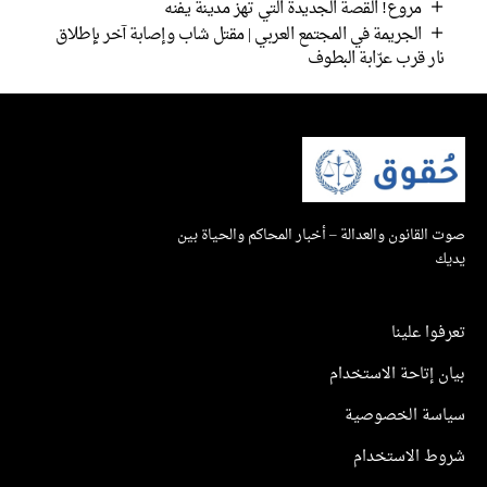
مروع! القصة الجديدة التي تهز مدينة يفنه
الجريمة في المجتمع العربي | مقتل شاب وإصابة آخر بإطلاق
ار قرب عرّابة البطوف
القانون والعدالة – أخبار المحاكم والحياة بين
ك
وا علينا
 إتاحة الاستخدام
سة الخصوصية
ط الاستخدام