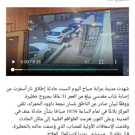
ت مدينة عرابة صباح اليوم السبت حادثة إطلاق نار أسفرت عن
 شاب مقدسي يبلغ من العمر 31 عامًا بجروح خطيرة.
ًا لبيان صادر عن الناطق بلسان نجمة داوود الحمراء، تلقى
المركز بلاغًا في تمام الساعة 10:56 صباحًا بشأن حادثة عنف في
ينة. وعلى الفور، هرعت الطواقم الطبية إلى مكان الحادث
مت الإسعافات الأولية للمصاب، الذي وُصفت حالته بالخطيرة،
نقله إلى مستشفى بوريا لاستكمال العلاج.