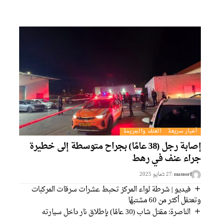
أخبار سريعة
العنف والجريمة
إصابة رجل (38 عامًا) بجراح متوسطة إلى خطيرة
راء عنف في رهط
mansorf
27 בمايو 2025
فيديو | شرطة لواء المركز تحبط عشرات سرقات المركبات
تعتقل أكثر من 60 مشتبهًا
الناصرة: مقتل شاب (30 عامًا) بإطلاق نار داخل سيارته