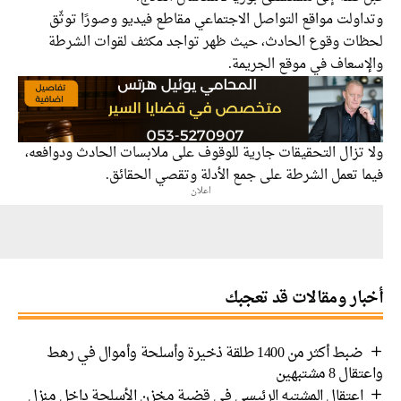
ولت مواقع التواصل الاجتماعي مقاطع فيديو وصورًا توثّق
ات وقوع الحادث، حيث ظهر تواجد مكثف لقوات الشرطة
إسعاف في موقع الجريمة.
 تزال التحقيقات جارية للوقوف على ملابسات الحادث ودوافعه،
ا تعمل الشرطة على جمع الأدلة وتقصي الحقائق.
اعلان
ار ومقالات قد تعجبك
ضبط أكثر من 1400 طلقة ذخيرة وأسلحة وأموال في رهط
 8 مشتبهين
اعتقال المشتبه الرئيسي في قضية مخزن الأسلحة داخل منزل