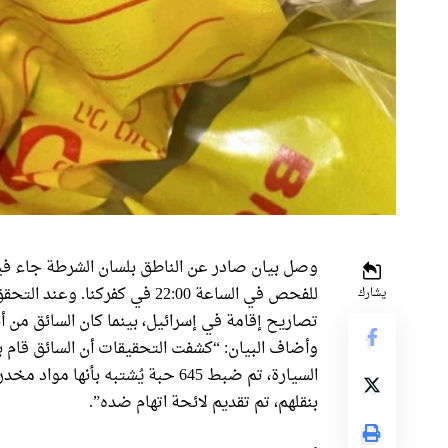
يشارك
تصاريح إقامة في إسرائيل، بينما كان السائق من أم
وأضاف البيان: “كشفت التحقيقات أن السائق قام ب
السيارة، تم ضبط 645 حبة يُشتبه ب
بنقلهم، تم تقديم لائحة اتهام ضده”.