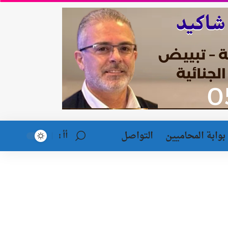
بوابة المحاميين
التواصل
أأ