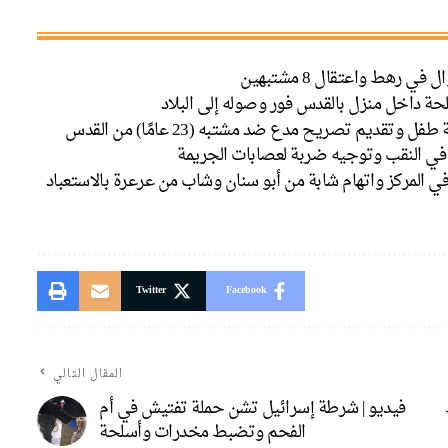
حة داخل منزل بالقدس فور وصوله إلى البلاد
ديم تصريح مدع ضد مشتبه (23 عامًا) من القدس
في النقب وتوجيه ضربة لعصابات الجريمة
ي المركز واتهام شابة من أبو سنان وشاب من عرعرة بالاستعباد
Twitter
Facebook
المقال التالي
فيديو | شرطة إسرائيل تشن حملة تفتيش في أم
الفحم وتضبط مخدرات وأسلحة