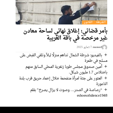
الشرطة
القانون
بأمر قضائي: إغلاق نهائي لساحة معادن
غير مرخصة في باقة الغربية
mansorf
7 בمايو 2025
بالفيديو: شرطة الشمال تداهم منزلًا ليلاً وتلقي القبض على
مسلح في طمرة
أمين صندوق مجلس طوبا زنغرية المحلي السابق متهم
باختلاس 1.7 مليون شيكل.
العثور على جثة امرأة متفحمة خلال إخماد حريق قرب بلدة
الناعورة
“رصاصة في الصدر… وصوت لا يزال يصرخ” بقلم
eshoesofsilence1948