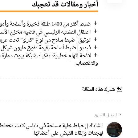
أخبار ومقالات قد تعجبك
ضبط أكثر من 1400 طلقة ذخيرة وأسلحة وأموال في رهط واعتقال 8 مشتبهين
اعتقال المشتبه الرئيسي في قضية مخزن الأسل
توثيق | ضبط سلاح من نوع “كارلو” تحت عربة طفل وتق
فيديو | ضبط أسلحة بقيمة تفوق مليون شيكل 
لائحة اتهام خطيرة: تفكيك شبكة بيوت دعارة ف
والاغتصاب
شارك هذه المقالة
المقال السابق
الشاباك | إحباط خلية مسلحة في نابلس كانت تخطط
لهجمات وإلقاء القبض على أعضائها