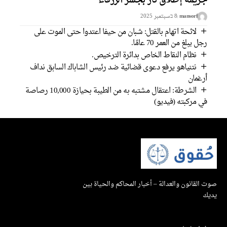
جريمة إطلاق نار بجسر الزرقاء
mansorf
8 בسبتمبر 2025
لائحة اتهام بالقتل: شبان من حيفا اعتدوا حتى الموت على
رجل يبلغ من العمر 70 عامًا.
نظام النقاط الخاص بدائرة الترخيص.
نتنياهو يرفع دعوى قضائية ضد رئيس الشاباك السابق نداف
أرغمان
الشرطة: اعتقال مشتبه به من الطيبة بحيازة 10,000 رصاصة
في مركبته (فيديو)
صوت القانون والعدالة – أخبار المحاكم والحياة بين
يديك