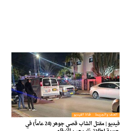
العنف والجريمة
قناة الفيديو
فيديو | مقتل الشاب قصي جوهر (24 عاماً) في