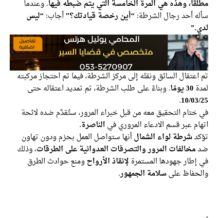
مطلقًا، وهذه هي المرة الخامسة التي يتم ضبطه فيها
. وعندما
سأله أحد رجال الشرطة:
“أين رخصة قيادتك؟”
أجاب:
“ليس
لدي.”
تم اعتقال السائق ونقله إلى مركز الشرطة، فيما تم احتجاز مركبته
لمدة
30 يومًا
. وبناءً على طلب الشرطة، تم تمديد اعتقاله حتى
.
10/03/25
في ختام التحقيق معه من قبل خبراء المرور، ستُقدَّم ضده لائحة
اتهام عبر قسم الادعاء المروري في
الناصرة
.
تؤكد
شرطة لواء الشمال
أنها ستواصل العمل بحزم ودون تهاون
ضد
مخالفات المرور والتصرفات العدوانية على الطرقات
، وذلك
في إطار جهودها المستمرة
لإنقاذ الأرواح
ومنع حوادث الطرق
والحفاظ على
سلامة الجمهور
.