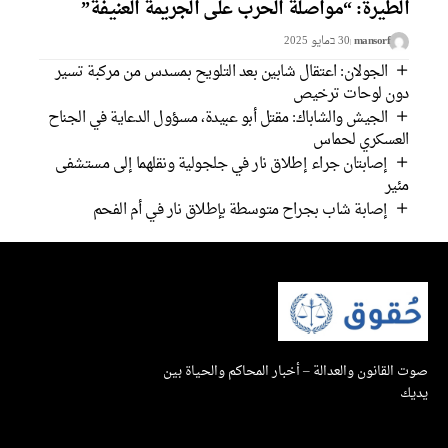
الطيرة: “مواصلة الحرب على الجريمة العنيفة”
mansorf
30 בمايو 2025
الجولان: اعتقال شابين بعد التلويح بمسدس من مركبة تسير
دون لوحات ترخيص
الجيش والشاباك: مقتل أبو عبيدة، مسؤول الدعاية في الجناح
العسكري لحماس
إصابتان جراء إطلاق نار في جلجولية ونقلهما إلى مستشفى
مئير
إصابة شاب بجراح متوسطة بإطلاق نار في أم الفحم
صوت القانون والعدالة – أخبار المحاكم والحياة بين
يديك