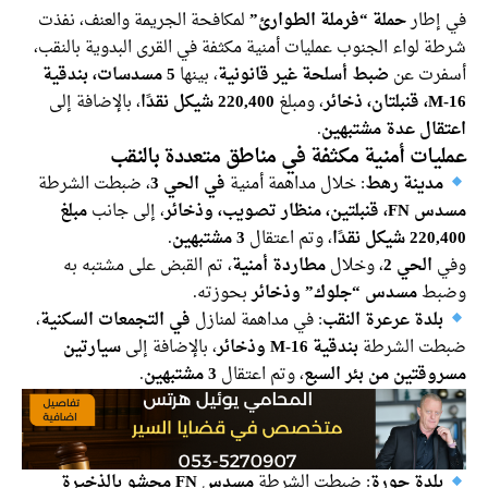
في إطار
حملة “فرملة الطوارئ”
لمكافحة الجريمة والعنف، نفذت
شرطة لواء الجنوب عمليات أمنية مكثفة في القرى البدوية بالنقب،
أسفرت عن
ضبط أسلحة غير قانونية
، بينها
5 مسدسات، بندقية
M-16، قنبلتان، ذخائر
، ومبلغ
220,400 شيكل نقدًا
، بالإضافة إلى
اعتقال عدة مشتبهين
.
عمليات أمنية مكثفة في مناطق متعددة بالنقب
مدينة رهط
: خلال مداهمة أمنية
في الحي 3
، ضبطت الشرطة
مسدس FN، قنبلتين، منظار تصويب، وذخائر
، إلى جانب
مبلغ
220,400 شيكل نقدًا
، وتم اعتقال
3 مشتبهين
.
وفي
الحي 2
، وخلال
مطاردة أمنية
، تم القبض على مشتبه به
وضبط
مسدس “جلوك” وذخائر
بحوزته.
بلدة عرعرة النقب
: في مداهمة لمنازل
في التجمعات السكنية
،
ضبطت الشرطة
بندقية M-16 وذخائر
، بالإضافة إلى
سيارتين
مسروقتين من بئر السبع
، وتم اعتقال
3 مشتبهين
.
بلدة حورة
: ضبطت الشرطة
مسدس FN محشو بالذخيرة