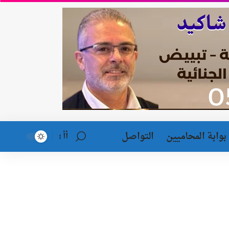
بوابة المحاميين
التواصل
أأ