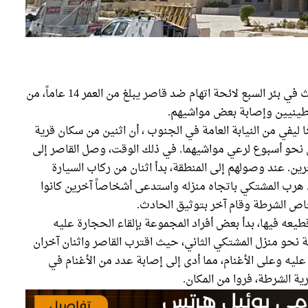
قدمت النيابة العامة إلى المحكمة المركزية للأحداث في بئر السبع لائحة اتهام ضد قاصر يبلغ من العمر 14 عاماً، من
سطينيين وإصابة بعض مواشيهم.
ا ليفي من النيابة العامة في الجنوب ، أن اثنين من سكان قرية
 نحو أسبوع لرعي مواشيهما. في ذلك الوقت، وصل القاصر إلى
رين. عند وصولهم إلى المنطقة، بدأ اثنان من ركاب السيارة
هرب المشتكي باتجاه منزله واستدعى أشخاصاً آخرين كانوا
اص الشرطة وقام آخر بتوثيق الحادث.
قطيعه فيها، بدأ بعض أفراد المجموعة بإلقاء الحجارة عليه
 نحو منزل المشتكي الثاني، حيث اقترب القاصر واثنان آخران
عليه وعلى الأغنام، مما أدى إلى إصابة عدد من الأغنام في
ة الشرطة، فروا من المكان.