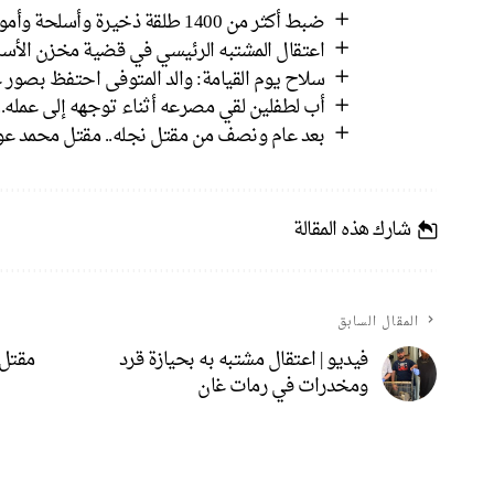
ضبط أكثر من 1400 طلقة ذخيرة وأسلحة وأموال في رهط واعتقال 8 مشتبهين
اعتقال المشتبه الرئيسي في قضية مخزن الأسل
سلاح يوم القيامة: والد المتوفى احتفظ بصور ع
أب لطفلين لقي مصرعه أثناء توجهه إلى عمله.
بعد عام ونصف من مقتل نجله.. مقتل محمد عوض
شارك هذه المقالة
المقال السابق
فيديو | اعتقال مشتبه به بحيازة قرد
ومخدرات في رمات غان