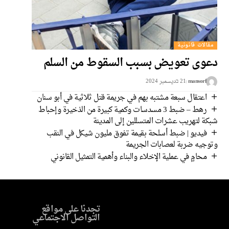
مقالات قانونية
دعوى تعويض بسبب السقوط من السلم
mansorf
21 בديسمبر 2024
اعتقال سبعة مشتبه بهم في جريمة قتل ثلاثية في أبو سنان
رهط – ضبط 3 مسدسات وكمية كبيرة من الذخيرة وإحباط
شبكة لتهريب عشرات المتسللين إلى المدينة
فيديو | ضبط أسلحة بقيمة تفوق مليون شيكل في النقب
وتوجيه ضربة لعصابات الجريمة
محامٍ في عملية الإخلاء والبناء وأهمية التمثيل القانوني
تجدنا على مواقع
التواصل الاجتماعي