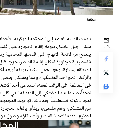
محكمة
سكان جبل الخليل، بتهمة إلقاء الحجارة على فل
يشارك
يتضح من لائحة الاتهام، التي قدمتها المحامية رنن
فلسطينية مجاورة لمكان إقامة القاصر، خرجا قبل
المنطقة بسيارة، وهو يحمل سكيناً، برفقة أربعة آخ
بالركض نحو أحد المشتكين، وهما يمسكان بعصي. 
في المنطقة. في الوقت نفسه، استدعى أحد الأشخ
لاحقاً، عندما عاد المشتكي إلى المنطقة التي كان 
لمجرد كونه فلسطينياً. بعد ذلك، توجهت المجموعة
من المشتكي، وهم ملثمون، وبدأوا بإلقاء الحجارة 
القطيع. عندما لاحظ القاصر وأصدقاؤه وصول دوري