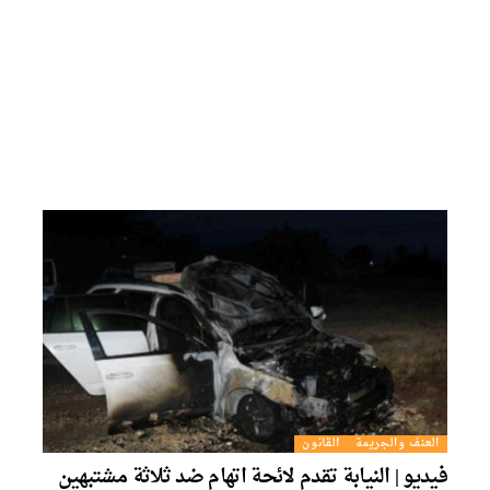
العنف والجريمة
القانون
فيديو | النيابة تقدم لائحة اتهام ضد ثلاثة مشتبهين