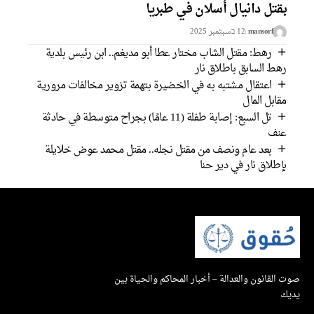
بقتل دانيال أسلان في طبريا
mansorf
12 בسبتمبر 2025
رهط: مقتل الشاب مختار عطا أبو مديغم.. ابن رئيس بلدية
رهط السابق باطلاق نار
اعتقال مشتبه به في الخضيرة بتهمة تزوير مخالفات مرورية
مقابل المال
تل السبع: إصابة طفلة (11 عامًا) بجراح متوسطة في حادثة
عنف
بعد عام ونصف من مقتل نجله.. مقتل محمد عوض خلايلة
بإطلاق نار في دير حنا
صوت القانون والعدالة – أخبار المحاكم والحياة بين
يديك