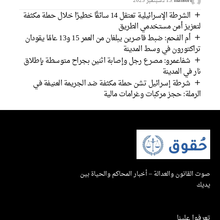
mansorf
13 בسبتمبر 2025
الشرطة الإسرائيلية تعتقل 14 سائقًا خطيرًا خلال حملة مكثفة
لتعزيز أمن مستخدمي الطريق
أم الفحم: ضبط قاصرين يبلغان من العمر 15 و13 عامًا يقودان
تراكتورون في وسط المدينة
شفاعمرو: مصرع رجل وإصابة اثنين بجراح متوسطة بإطلاق
نار في المدينة
شرطة إسرائيل تشن حملة مكثفة ضد الجريمة العنيفة في
الرملة: حجز مركبات وغرامات مالية
صوت القانون والعدالة – أخبار المحاكم والحياة بين
يديك
تعرفوا علينا