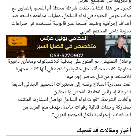
والجريمة في المجتمع العربي.
كجزء من هذا النشاط، نفذت شرطة محطة أم الفحم، بالتعاون مع
قوات حرس الحدود في لواء الساحل، عمليات مداهمة واسعة ضد
أهداف إجرامية وضبط أسلحة غير قانونية تُستخدم في صراعات
دموية داخل المجتمع العربي.
وخلال التفتيش، تم العثور على بندقية كلاشنيكوف ومخازن ذخيرة
مملوءة، كانت مخبأة داخل حقيبة، ويُشتبه في أنها كانت مجهزة
للاستخدام من قبل عناصر إجرامية.
تمت مصادرة السلاح ونقله إلى مختبرات التحقيق الجنائي التابعة
لشرطة إسرائيل لمتابعة الفحص والتحقيق.
وأفادت الشرطة: “قوات لواء الساحل تواصل انتشارها المكثف
بمشاركة وحدات قتالية وقوات خاصة، بهدف منع المزيد من
النشاطات الإجرامية داخل المجتمع العربي”.
أخبار ومقالات قد تعجبك