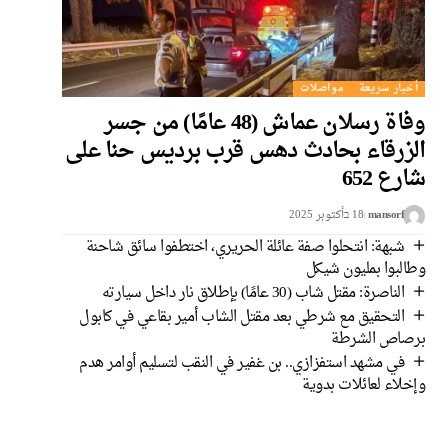
أخبار سريعة
مواصلات
وفاة رسلان عماش (48 عامًا) من جسر
الزرقاء بحادث دهس قرب برديس حنا على
شارع 652
mansorf
18 בأكتوبر 2025
شبهة: انتحلوا صفة عائلة الحريري، اختطفوا سائق شاحنة
وطالبوا بمليون شيكل
الناصرة: مقتل شاب (30 عامًا) بإطلاق نار داخل سيارته
التحقيق مع شرطي بعد مقتل الشاب أمير بقاعي في كابول
برصاص الشرطة
في مشهد استفزازي.. بن غفير في النقب لتسليم أوامر هدم
وإخلاء لعائلات بدوية