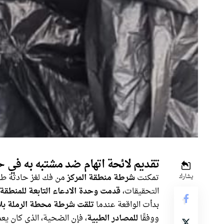
تقديم لائحة اتهام ضد مشتبه به في ح
تمكنت
شرطة منطقة المركز
من فك لغز حادثة ط
يشارك
التحقيقات،
قدمت وحدة الادعاء التابعة للمنطقة 
بدأت الواقعة عندما
تلقت شرطة محطة الرملة بلا
ووفقًا
للمصادر الطبية
، فإن الضحية، الذي كان يع