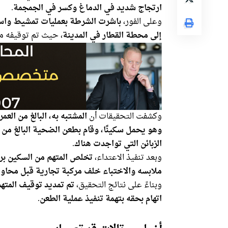
ارتجاج شديد في الدماغ وكسر في الجمجمة
.
وعلى الفور،
باشرت الشرطة بعمليات تمشيط واس
إلى محطة القطار في المدينة
، حيث تم توقيفه م
وكشفت التحقيقات أن
وهو يحمل سكينًا، وقام بطعن الضحية البالغ من العمر 42
الزبائن التي تواجدت هناك
.
وبعد تنفيذ الاعتداء،
تخلص المتهم من السكين برمي
ملابسه والاختباء خلف مركبة تجارية قبل محاولته
وبناءً على نتائج التحقيق،
تم تمديد توقيف المتهم
اتهام بحقه بتهمة تنفيذ عملية الطعن
.