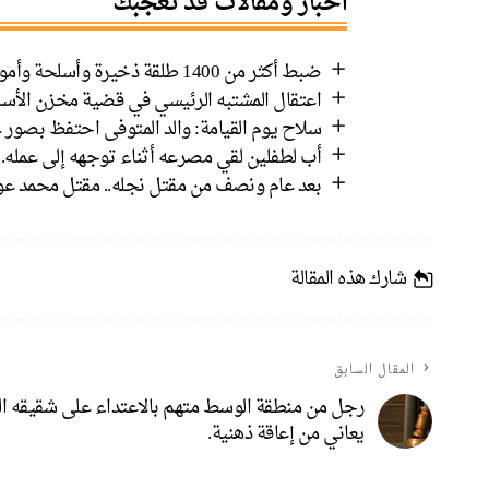
أخبار ومقالات قد تعجبك
ضبط أكثر من 1400 طلقة ذخيرة وأسلحة وأموال في رهط واعتقال 8 مشتبهين
اعتقال المشتبه الرئيسي في قضية مخزن الأسل
سلاح يوم القيامة: والد المتوفى احتفظ بصور ع
أب لطفلين لقي مصرعه أثناء توجهه إلى عمله.
بعد عام ونصف من مقتل نجله.. مقتل محمد عوض
شارك هذه المقالة
المقال السابق
رجل من منطقة الوسط متهم بالاعتداء على شقيقه ال
يعاني من إعاقة ذهنية.