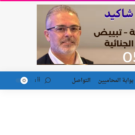
بوابة المحاميين
التواصل
أأ