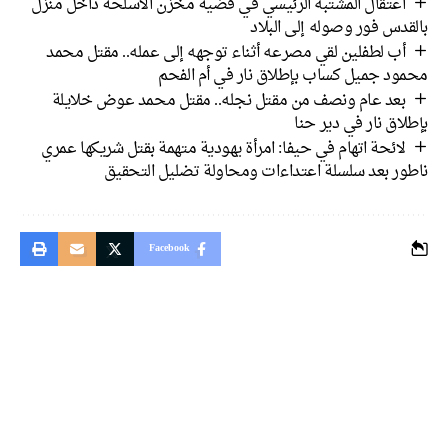
اعتقال المشتبه الرئيسي في قضية مخزن الأسلحة داخل منزل
بالقدس فور وصوله إلى البلاد
أب لطفلين لقي مصرعه أثناء توجهه إلى عمله.. مقتل محمد
محمود جميل كساب بإطلاق نار في أم الفحم
بعد عام ونصف من مقتل نجله.. مقتل محمد عوض خلايلة
بإطلاق نار في دير حنا
لائحة اتهام في حيفا: امرأة يهودية متهمة بقتل شريكها عمري
ناطور بعد سلسلة اعتداءات ومحاولة تضليل التحقيق
Facebook