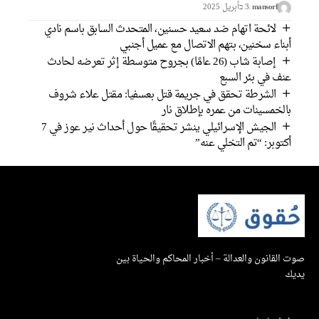
mansorf
3 בأبريل 2025
لائحة اتهام ضد سعيد حسنين، المتحدث السابق باسم نادي
بناء سخنين، بتهم الاتصال مع عميل أجنبي
إصابة شاب (26 عامًا) بجروح متوسطة إثر تعرضه لحادث
نف في بئر السبع
الشرطة تحقق في جريمة قتل بعسفيا: مقتل علاء شروف
الخمسينات من عمره بإطلاق نار
الجيش الإسرائيلي ينشر تحقيقًا حول أحداث نير عوز في 7
كتوبر: “تم التخلي عنه”
القانون والعدالة – أخبار المحاكم والحياة بين
ك