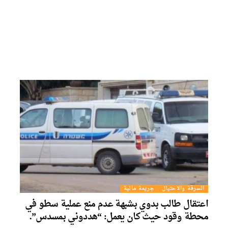
السرقة والاحتيال
جريمة مالية
عتقال طالب بدوي بشبهة عدم منع عملية سطو في
حطة وقود حيث كان يعمل: “هددوني بمسدس”.