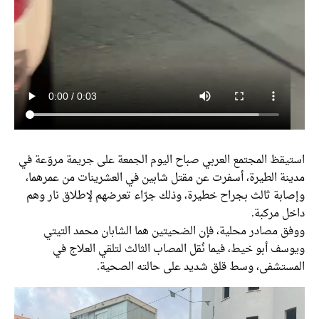
يقظ المجتمع العربي صباح اليوم الجمعة على جريمة مروّعة في
نة الطيرة، أسفرت عن مقتل شابين في العشرينات من عمرهما،
ابة ثالث بجراح خطيرة، وذلك جرّاء تعرضهم لإطلاق نار وهم
ل مركبة.
ق مصادر محلية، فإن الضحيتين هما الشابان محمد التيتي
ف أبو خيط، فيما نُقل المصاب الثالث لتلقي العلاج في
ستشفى، وسط قلق شديد على حالته الصحية.