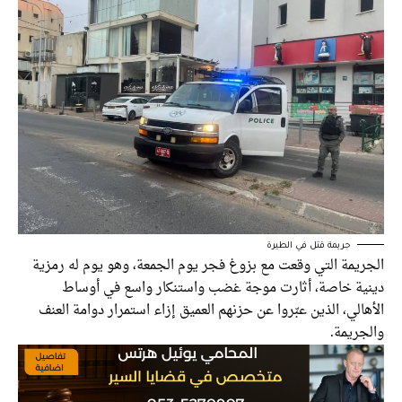
جريمة قتل في الطيرة
ريمة التي وقعت مع بزوغ فجر يوم الجمعة، وهو يوم له رمزية
ية خاصة، أثارت موجة غضب واستنكار واسع في أوساط
الي، الذين عبّروا عن حزنهم العميق إزاء استمرار دوامة العنف
جريمة.