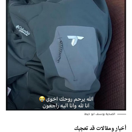
الضحية يوسف ابو خيط
ار ومقالات قد تعجبك