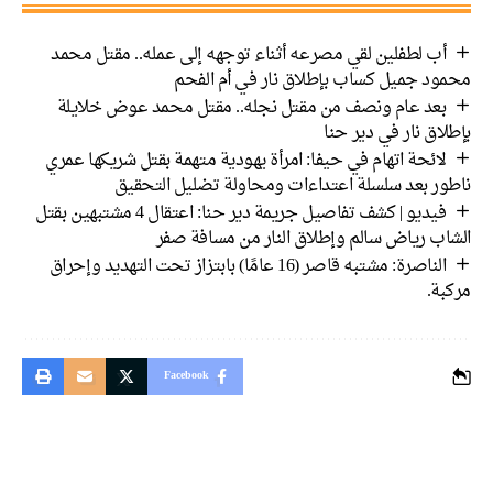
أب لطفلين لقي مصرعه أثناء توجهه إلى عمله.. مقتل محمد
ود جميل كساب بإطلاق نار في أم الفحم
بعد عام ونصف من مقتل نجله.. مقتل محمد عوض خلايلة
اق نار في دير حنا
لائحة اتهام في حيفا: امرأة يهودية متهمة بقتل شريكها عمري
ور بعد سلسلة اعتداءات ومحاولة تضليل التحقيق
فيديو | كشف تفاصيل جريمة دير حنا: اعتقال 4 مشتبهين بقتل
اب رياض سالم وإطلاق النار من مسافة صفر
الناصرة: مشتبه قاصر (16 عامًا) بابتزاز تحت التهديد وإحراق
بة.
Facebook