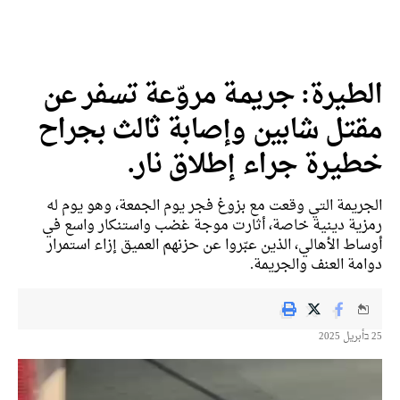
طيرة: جريمـة مروّعة تسفر عن
تل شابين وإصابة ثالث بجراح
يرة جراء إطلاق نار.
ريمة التي وقعت مع بزوغ فجر يوم الجمعة، وهو يوم له
ية دينية خاصة، أثارت موجة غضب واستنكار واسع في
اط الأهالي، الذين عبّروا عن حزنهم العميق إزاء استمرار
مة العنف والجريمة.