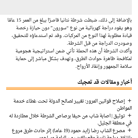
بالإضافة إلى ذلك، ضبطت شرطة نتانيا قاصرًا يبلغ من العمر 15 عامًا
 يقود دراجة كهربائية من نوع “سورون” دون حيازة رخصة
ة مطلوبة لهذا النوع من المركبات. وقد تم استدعاؤه للتحقيق،
درت الدراجة من قبل الشرطة.
دت الشرطة أن هذه الحملة تأتي ضمن استراتيجية هجومية
افحة ظاهرة حوادث الطرق، وتهدف بشكل مباشر إلى حماية
ة الجمهور وإنقاذ الأرواح.
ار ومقالات قد تعجبك
إصلاح قوانين المرور: تغيير لصالح الدولة تحت غطاء خدمة
واطن
توثيق | اصابة شاب من حيفا برصاص الشرطة خلال مطاردة له
منطقة الجليل.
مصرع الشاب رضا زايد حمود (19 عاما) إثر حادث طرق مروع