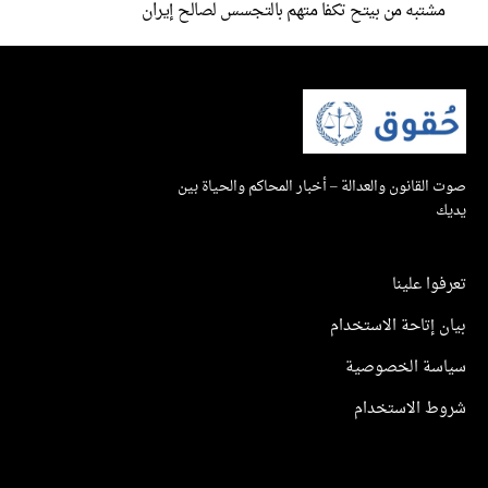
شتبه من بيتح تكفا متهم بالتجسس لصالح إيران
القانون والعدالة – أخبار المحاكم والحياة بين
ك
وا علينا
 إتاحة الاستخدام
سة الخصوصية
ط الاستخدام