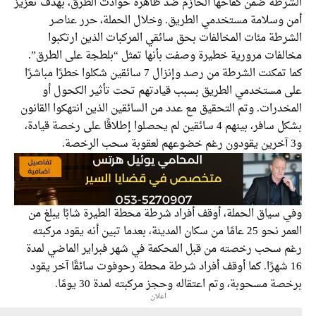
رطة ضمن كفاحها الحازم ضد ظاهرة حوادث الطرق، بهدف تعزيز
 وسلامة مستخدمي الطريق. وخلال الحملة، حرر عناصر
رطة مئات المخالفات بحق سائقي المركبات الذين ارتكبوا
لفات مرورية خطيرة وصفت بأنها تمثل “بلطجة على الطرق”.
كما تمكنت الشرطة من رصد وإنزال 7 سائقين شكلوا خطرًا مباشرًا
 مستخدمي الطريق بسبب قيادتهم تحت تأثير الكحول أو
درات. وتم التحقيق مع عدد من السائقين الذين انتهكوا القانون
بشكل سافر، بينهم 4 سائقين لم يحصلوا إطلاقًا على رخصة قيادة،
 سياق الحملة، أوقف أفراد شرطة محطة الطيرة شابًا يبلغ من
العمر نحو 25 عامًا من سكان المدينة، بعدما تبين أنه يقود مركبته
 سحب رخصته من قبل المحكمة في شهر فبراير الماضي لمدة
1 شهرًا. كما أوقف أفراد شرطة محطة رحوفوت سائقًا آخر يقود
ة مسحوبة، وتم اعتقاله وحجز مركبته لمدة 30 يومًا.
اعلان