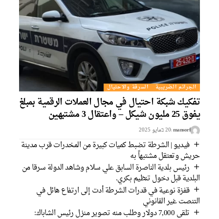
الجرائم الضريبية
السرقة والاحتيال
فكيك شبكة احتيال في مجال العملات الرقمية بمبلغ
فوق 25 مليون شيكل – واعتقال 3 مشتبهين
mansorf
20 בمايو 2025
فيديو | الشرطة تضبط كميات كبيرة من المخدرات قرب مدينة
ريش وتعتقل مشتبهاً به
رئيس بلدية الناصرة السابق علي سلام وشاهد الدولة سرقا من
لبلدية قبل دخول تنظيم بكري.
قفزة نوعية في قدرات الشرطة أدت إلى ارتفاع هائل في
لتنصت غير القانوني
تلقى 7,000 دولار وطلب منه تصوير منزل رئيس الشاباك: