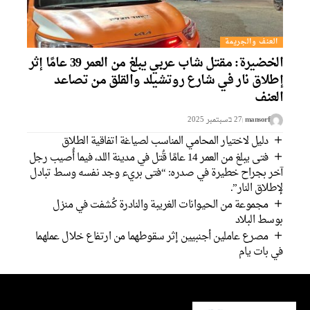
العنف والجريمة
الخضيرة: مقتل شاب عربي يبلغ من العمر 39 عامًا إثر
إطلاق نار في شارع روتشيلد والقلق من تصاعد
العنف
mansorf
27 בسبتمبر 2025
دليل لاختيار المحامي المناسب لصياغة اتفاقية الطلاق
فتى يبلغ من العمر 14 عامًا قُتل في مدينة اللد، فيما أُصيب رجل
آخر بجراح خطيرة في صدره: “فتى بريء وجد نفسه وسط تبادل
لإطلاق النار”.
مجموعة من الحيوانات الغريبة والنادرة كُشفت في منزل
بوسط البلاد
مصرع عاملين أجنبيين إثر سقوطهما من ارتفاع خلال عملهما
في بات يام