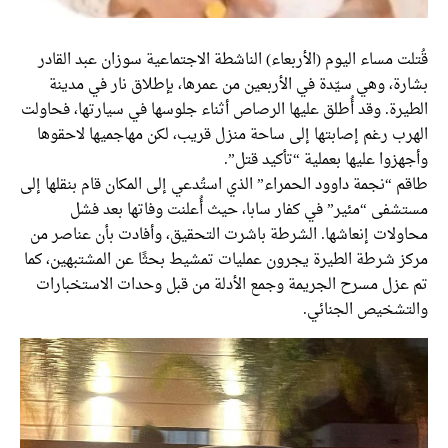
قُتلت مساء اليوم (الأربعاء) الناشطة الاجتماعية سوزان عبد القادر
بشارة، وهي سيّدة في الأربعين من عمرها، بإطلاق نار في مدينة
الطيرة. وقد أُطلق عليها الرصاص أثناء جلوسها في سيارتها، فحاولت
الهرب رغم إصابتها إلى ساحة منزل قريب، لكن مهاجميها لاحقوها
وأجهزوا عليها بعملية “تأكيد قتل”.
طاقم “نجمة داوود الحمراء” الذي استُدعي إلى المكان قام بنقلها إلى
مستشفى “مئير” في كفار سابا، حيث أُعلنت وفاتها بعد فشل
محاولات إنعاشها. الشرطة باشرت التحقيق، وأفادت بأن عناصر من
مركز شرطة الطيرة يجرون عمليات تمشيط بحثًا عن المشتبهين، كما
تم عزل مسرح الجريمة وجمع الأدلة من قبل وحدات الاستخبارات
والتشخيص الجنائي.