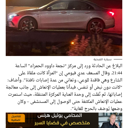
سيارة الضحية
البلاغ عن الحادثة ورد إلى مركز “نجمة داوود الحمراء” الساعة
21:44. وقال المسعف عدي فيومي إن “المرأة كانت ملقاة على
الشارع وهي فاقدة للوعي، وتعاني من عدة إصابات نافذة”. وأضاف:
“كانت دون نبض أو تنفس، فبدأنا بعمليات الإنعاش إلى جانب معالجة
إصاباتها، ثم نُقلت إلى وحدة العناية المركزة المتنقلة، حيث استمرت
عمليات الإنعاش المكثفة حتى الوصول إلى المستشفى – وكان
وضعها يُوصَف بالحرج للغاية”.