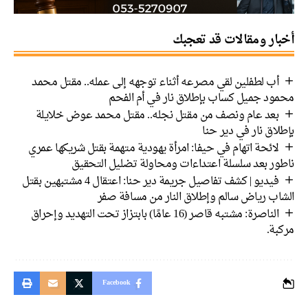
أخبار ومقالات قد تعجبك
أب لطفلين لقي مصرعه أثناء توجهه إلى عمله.. مقتل محمد
محمود جميل كساب بإطلاق نار في أم الفحم
بعد عام ونصف من مقتل نجله.. مقتل محمد عوض خلايلة
بإطلاق نار في دير حنا
لائحة اتهام في حيفا: امرأة يهودية متهمة بقتل شريكها عمري
ناطور بعد سلسلة اعتداءات ومحاولة تضليل التحقيق
فيديو | كشف تفاصيل جريمة دير حنا: اعتقال 4 مشتبهين بقتل
الشاب رياض سالم وإطلاق النار من مسافة صفر
الناصرة: مشتبه قاصر (16 عامًا) بابتزاز تحت التهديد وإحراق
مركبة.
Facebook