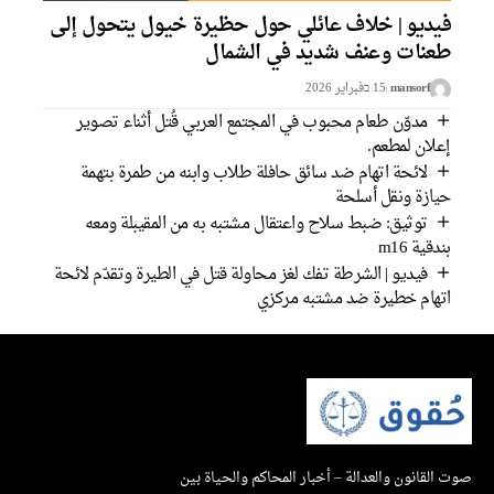
فيديو | خلاف عائلي حول حظيرة خيول يتحول إلى
طعنات وعنف شديد في الشمال
mansorf
15 בفبراير 2026
مدوّن طعام محبوب في المجتمع العربي قُتل أثناء تصوير
إعلان لمطعم.
لائحة اتهام ضد سائق حافلة طلاب وابنه من طمرة بتهمة
حيازة ونقل أسلحة
توثيق: ضبط سلاح واعتقال مشتبه به من المقيبلة ومعه
بندقية m16
فيديو | الشرطة تفك لغز محاولة قتل في الطيرة وتقدّم لائحة
اتهام خطيرة ضد مشتبه مركزي
صوت القانون والعدالة – أخبار المحاكم والحياة بين