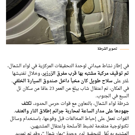
تصوير الشرطة
إطار نشاط ميداني لوحدة التحقيقات المركزية في لواء الشمال،
توقيف مركبة مشتبه بها قرب مفرق الزرزير
، وخلال تفتيشها
ر على
سلاح طويل كان مخبأ داخل صندوق السيارة الخلفي
.
في المكان، تم اعتقال شاب يبلغ من العمر 23 عامًا من سكان تل
بع في الجنوب.
ة لواء الشمال، بالتعاون مع قوات حرس الحدود،
تكثف
دها على مدار الساعة لمحاربة جرائم إطلاق النار والعنف
.
وات تعمل على إحباط المخالفات قبل وقوعها، باستخدام وسائل
ولوجية متقدمة لضبط الأسلحة واعتقال المشتبهين.
تبه به نُقل للتحقيق لدى وحدة “يمار شمال”، وقد تم تمديد