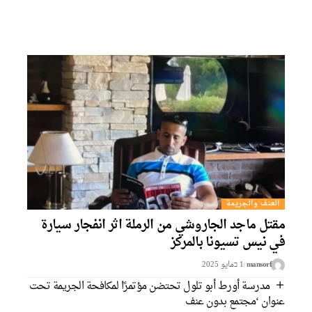
العنف والجريمة
قتل ماجد الجاروشي من الرملة اثر انفجار سيارة
ي نيس تسيونا بالمركز
mansorf
1 בمايو 2025
مدرسة أورط أبو تلول تحتضن مؤتمرًا لمكافحة الجريمة تحت
نوان ‘مجتمع بدون عنف