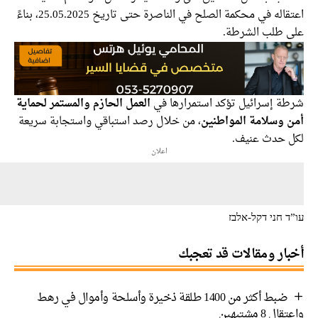
اعتقاله في محكمة الصلح في الناصرة حتى تاريخ 25.05.2025، بناءً
 طلب الشرطة.
ة إسرائيل تؤكد استمرارها في
العمل الحازم والمستمر لحماية
 وسلامة المواطنين
، من خلال رصد استباقي واستجابة سريعة
 حدث عنيف.
اعلان
 חני דקל-אלבז
ار ومقالات قد تعجبك
ضبط أكثر من 1400 طلقة ذخيرة وأسلحة وأموال في رهط
 8 مشتبهين