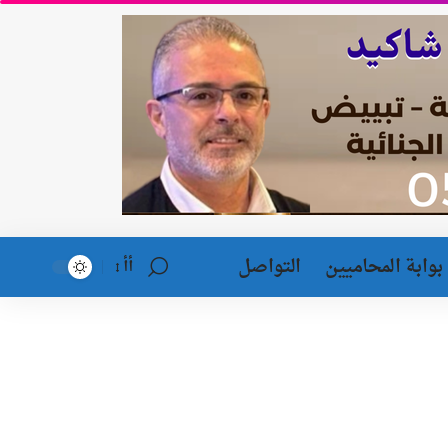
بوابة المحاميين
التواصل
أأ