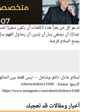
ندعو كل من يقرأ هذه الكلمات أن يكون سفيرًا للسلا
جدارًا، أن يصغي بدل أن يُدين، أن يحاول الفهم بدل
يمنح السلام فرصة.
لسلامٍ عادل، دائم، وشامل — ليس فقط بين الحكوما
كتبتها صفحة: :eshoesofsilence1948
https://www.instagram.com/eshoesofsilence1948/
أخبار ومقالات قد تعجبك