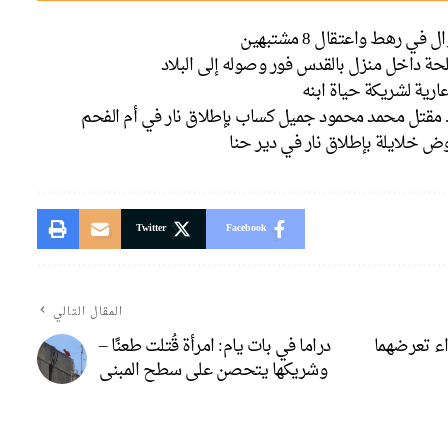
حة داخل منزل بالقدس فور وصوله إلى البلاد
ارية لشريكة حياة ابنه
. مقتل محمد محمود جميل كساب بإطلاق نار في أم الفحم
 خلايلة بإطلاق نار في دير حنا
Twitter
Facebook
المقال التالي
اء تعرضهما
دراما في بات يام: امرأة قُتلت طعنًا –
وشريكها يتحصن على سطح المبنى