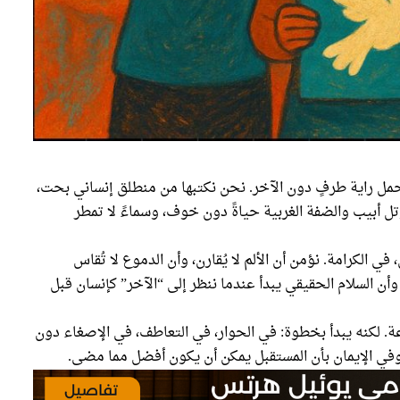
حمل راية طرفٍ دون الآخر. نحن نكتبها من منطلق إنساني بحت،
 أبيب والضفة الغربية حياةً دون خوف، وسماءً لا تمطر
ي الكرامة. نؤمن أن الألم لا يُقارن، وأن الدموع لا تُقاس
أن السلام الحقيقي يبدأ عندما ننظر إلى “الآخر” كإنسان قبل
رعة. لكنه يبدأ بخطوة: في الحوار، في التعاطف، في الإصغاء دون
وفي الإيمان بأن المستقبل يمكن أن يكون أفضل مما مضى.