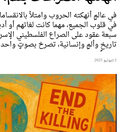
في عالمٍ أنهكته الحروب وامتلأ بالانقساما
في قلوب الجميع، مهما كانت لغاتهم أو أدي
سبعة عقود على الصراع الفلسطيني الإسرا
تاريخٍ وألمٍ وإنسانية، تصرخ بصوتٍ واحد
2 בيونيو 2025