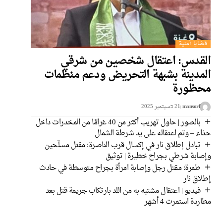
قضايا أمنية
القدس: اعتقال شخصين من شرقي
المدينة بشبهة التحريض ودعم منظمات
محظورة
mansorf
21 בسبتمبر 2025
بالصور | حاول تهريب أكثر من 40 غرامًا من المخدرات داخل
حذاء – وتم اعتقاله على يد شرطة الشمال
تبادل إطلاق نار في إكسال قرب الناصرة: مقتل مسلّحين
وإصابة شرطي بجراح خطيرة | توثيق
طمرة: مقتل رجل وإصابة امرأة بجراح متوسطة في حادث
إطلاق نار
فيديو | اعتقال مشتبه به من اللد بارتكاب جريمة قتل بعد
مطاردة استمرت 4 أشهر