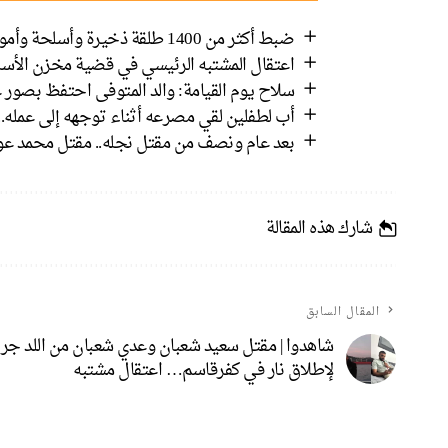
ضبط أكثر من 1400 طلقة ذخيرة وأسلحة وأموال في رهط واعتقال 8 مشتبهين
اعتقال المشتبه الرئيسي في قضية مخزن الأسل
سلاح يوم القيامة: والد المتوفى احتفظ بصور ع
أب لطفلين لقي مصرعه أثناء توجهه إلى عمله.
بعد عام ونصف من مقتل نجله.. مقتل محمد عوض
شارك هذه المقالة
المقال السابق
شاهدوا | مقتل سعيد شعبان وعدي شعبان من اللد جر
لإطلاق نار في كفرقاسم… اعتقال مشتبه