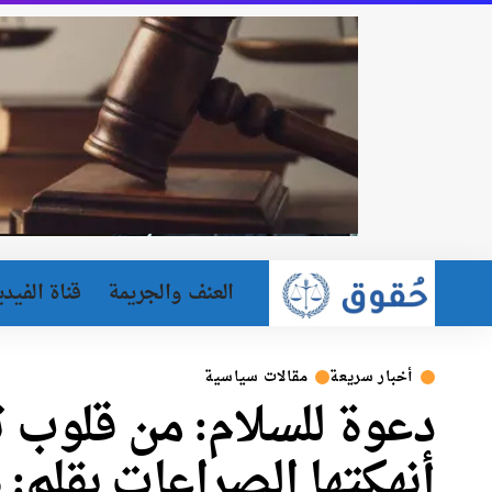
العنف والجريمة
قناة الفيدي
أخبار سريعة
مقالات سياسية
دعوة للسلام: من قلوب ت
أنهكتها الصراعات بقلم: eshoesofsilence1948