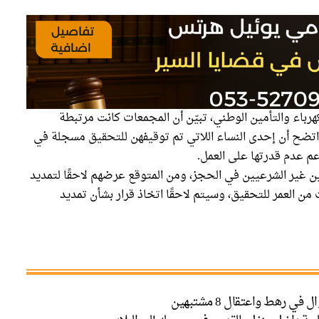
رباء والتأمين الوطني، تبيّن أن المجمعات كانت مرتبطة
 اتضح أن إحدى النساء اللاتي تم توقيفهن للتحقيق مسجلة في
م عدم قدرتها على العمل.
اع 36 شخصًا من المقيمين غير الشرعيين في الحجز، ومن المتوقع عرضهم لاحقًا لتمديد
من العمر للتحقيق، وسيتم لاحقًا اتخاذ قرار بشأن تمديد