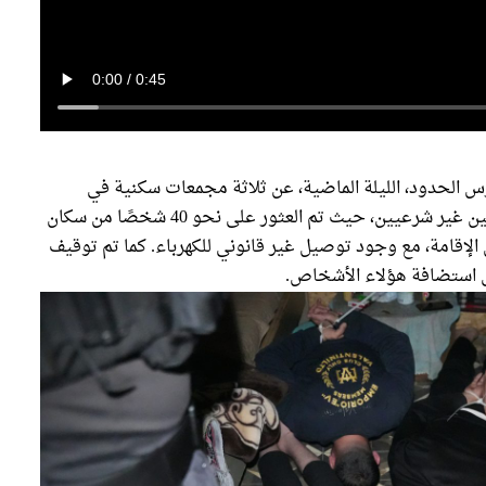
 الحدود، الليلة الماضية، عن ثلاثة مجمعات سكنية في
مدينة الطيرة تم تحويلها إلى “فندق” لإيواء مقيمين غير شرعيين، حيث تم العثور على نحو 40 شخصًا من سكان
قابل الإقامة، مع وجود توصيل غير قانوني للكهرباء. كما تم توقيف
في استضافة هؤلاء الأشخاص.