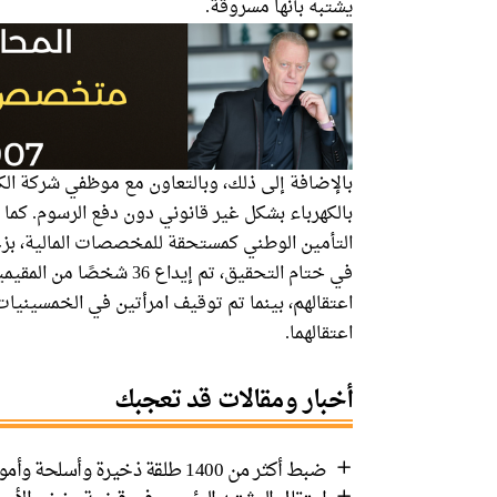
يشتبه بأنها مسروقة.
بالإضافة إلى ذلك، وبالتعاون مع موظفي شركة الكه
بالكهرباء بشكل غير قانوني دون دفع الرسوم. كما
التأمين الوطني كمستحقة للمخصصات المالية، بزع
في ختام التحقيق، تم إيد
اعتقالهم، بينما تم توقيف امرأتين في الخمسينيات 
اعتقالهما.
أخبار ومقالات قد تعجبك
ضبط أكثر من 1400 طلقة ذخيرة وأسلحة وأموال في رهط واعتقال 8 مشتبهين