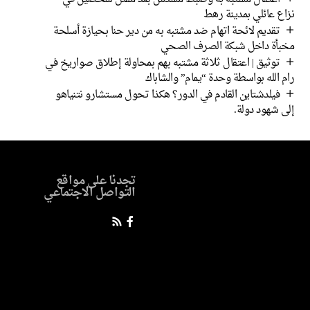
نزاع عائلي بمدينة رهط
تقديم لائحة اتهام ضد مشتبه به من دير حنا بحيازة أسلحة
مخبأة داخل شبكة الصرف الصحي
توثيق | اعتقال ثلاثة مشتبه بهم بمحاولة إطلاق صواريخ في
رام الله بواسطة وحدة “يمام” والشاباك
فيلدشتاين القادم في الدور؟ هكذا تحول مستشارو نتنياهو
إلى شهود دولة.
تجدنا على مواقع
التواصل الاجتماعي