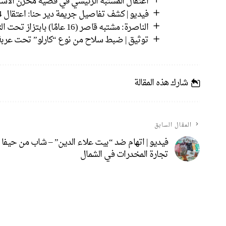
اعتقال المشتبه الرئيسي في قضية مخزن الأسل
فيديو | كشف تفاصيل جريمة دير حنا: اعتقال 4 مشتبهين بقتل الشاب رياض سالم وإطلاق النار من مسافة صفر
الناصرة: مشتبه قاصر (16 عامًا) بابتزاز تحت التهديد وإحراق مركبة.
توثيق | ضبط سلاح من نوع “كارلو” تحت عربة طفل وتق
شارك هذه المقالة
المقال السابق
فيديو | اتهام ضد “بيت علاء الدين” – شاب من حيفا
تجارة المخدرات في الشمال