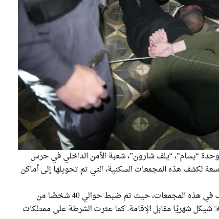
حدة “يسام”، “يلف شارون”، شعبة الأمن الداخلي في حرس
اسعة لكشف هذه المجمعات السكنية، التي تم تحويلها إلى أماكن
خلال المداهمة، دخلت القوات إلى العديد من الغرف في هذه المجمعات، حيث تم ضبط حوالي 40 شخصًا من
سكان الضفة الغربية، والذين كانوا يدفعون نحو 500 شيكل شهريًا مقابل الإقامة. كما عثرت الشرطة على ممتلكات