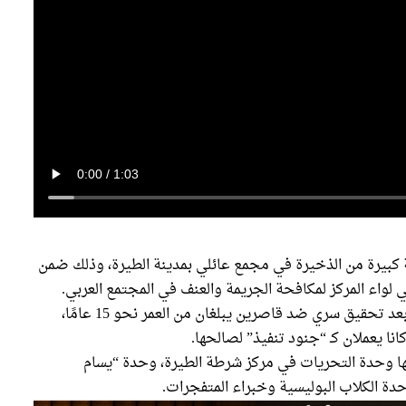
بيرة من الذخيرة في مجمع عائلي بمدينة الطيرة، وذلك ضمن
لواء المركز لمكافحة الجريمة والعنف في المجتمع العربي.
وذكرت الشرطة في بيان رسمي أن الحملة جاءت بعد تحقيق سري ضد قاصرين يبلغان من العمر نحو 15 عامًا،
نا يعملان كـ “جنود تنفيذ” لصالحها.
ا وحدة التحريات في مركز شرطة الطيرة، وحدة “يسام
ة الكلاب البوليسية وخبراء المتفجرات.