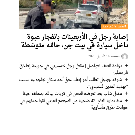
العنف والجريمة
إصابة رجل في الأربعينات بانفجار عبوة
داخل سيارة في بيت جن، حالته متوسّطة
mansorf
16 בأبريل 2025
دوّامة العنف تتواصل | مقتل رجل خمسيني في جريمة إطلاق
نار بعبلين
شركة جوجل تطلب أمر إبعاد بحقّ أحد سكان جَلجولية بسبب
“تهديد المدير التنفيذي”.
مقتل شاب بعد تعرضه للطعن في كريات بيالك بمنطقة حيفا
منذ بداية العام: 42 ضحية من المجتمع العربي لقوا حتفهم في
حوادث طرق مأساوية