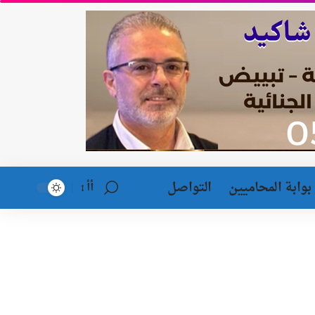
بوابة المحاميين
التواصل
أأ