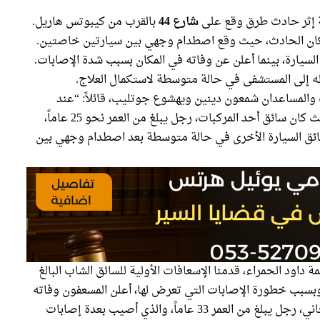
ثر حادث طرق وقع على
شارع 44
بالقرب من كيبوتس هاريل.
مكان الحادث، حيث وقع اصطدام وجهي بين سيارتين خاصتين.
لسيارة، بينما أعلن عن وفاته في المكان بسبب شدة الإصابات.
نقله إلى المستشفى في حالة متوسطة لاستكمال العلاج.
المساعدان شمعون دينين ويهشوع جوتليب، قائلاً: “عند
وصولنا إلى المكان، وجدنا مشهداً صعباً للغاية، حيث كان سائق أحد المركبات، رجل يبلغ من العمر نحو 25 عاماً،
 سائق السيارة الأخرى في حالة متوسطة بعد اصطدام وجهي بين
اود الحمراء، قدمنا الإسعافات الأولية للسائق الشاب البالغ
سف، وبسبب خطورة الإصابات التي تعرض لها، أعلن المسعفون وفاته
في المكان. كما قدمنا الإسعافات الأولية للسائق الثاني، رجل يبلغ من العمر 33 عاماً، والذي أصيب بعدة إصابات