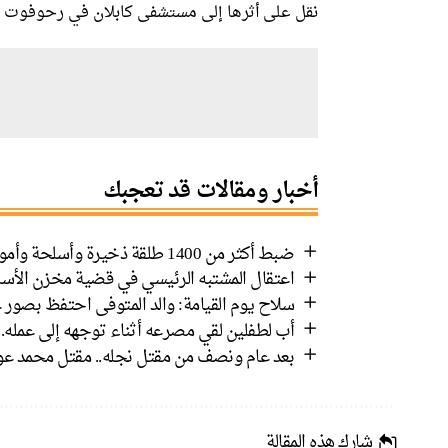
نقل على أثرها إلى مستشفى كابلان في رحوفوت ل
أخبار ومقالات قد تعجبك
ضبط أكثر من 1400 طلقة ذخيرة وأسلحة وأموال في رهط واعتقال 8 مشتبهين
اعتقال المشتبه الرئيسي في قضية مخزن الأسل
سلاح يوم القيامة: والد المتوفى احتفظ بصور ع
أب لطفلين لقي مصرعه أثناء توجهه إلى عمله.
بعد عام ونصف من مقتل نجله.. مقتل محمد عوض
شارك هذه المقالة