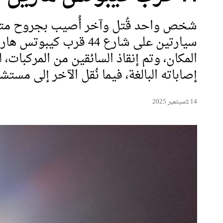
شخص واحد قُتل وآخر أُصيب بجروح م
سيارتين على شارع 44 قر
المكان، وتم إنقاذ السائقين من المركبات،
إصاباته البالغة، فيما نُقل الآخر إلى مستش
14 בسبتمبر 2025