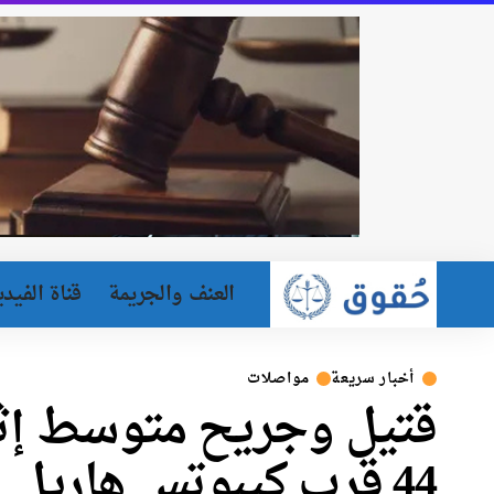
العنف والجريمة
قناة الفيدي
أخبار سريعة
مواصلات
قتيل وجريح متوسط إث
44 قرب كيبوتس هاريل