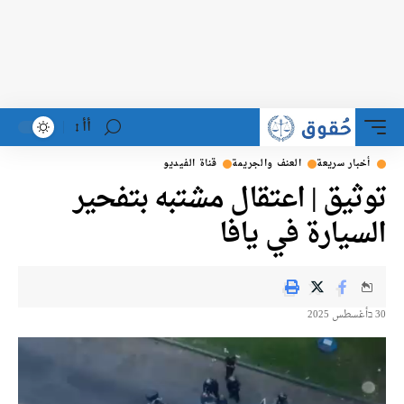
أأ
خبار سريعة
العنف والجريمة
قناة الفيديو
ثيق | اعتقال مشتبه بتفحير
سيارة في يافا