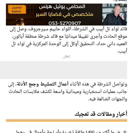
د لواء تل أبيب في الشرطة، اللواء حاييم سيرجروف، وصل إلى
 الحادث وأجرى تقييمًا ميدانيًا مع قائد شرطة منطقة أيالون،
يد داني حداد. التحقيق أوكل إلى الوحدة المركزية في لواء تل
.
اعلان
اصل الشرطة في هذه الأثناء
أعمال التمشيط وجمع الأدلة
، إلى
ب عمليات استخبارية وميدانية واسعة لكشف ملابسات الحادث
هات الضالعة فيه.
ار ومقالات قد تعجبك
ضبط أكثر من 1400 طلقة ذخيرة وأسلحة وأموال في رهط