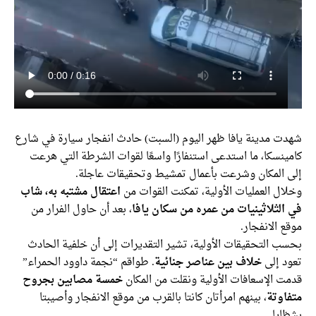
ت مدينة يافا ظهر اليوم (السبت) حادث انفجار سيارة في شارع
نسكا، ما استدعى استنفارًا واسعًا لقوات الشرطة التي هرعت
 المكان وشرعت بأعمال تمشيط وتحقيقات عاجلة.
ل العمليات الأولية، تمكنت القوات من
اعتقال مشتبه به، شاب
الثلاثينيات من عمره من سكان يافا
، بعد أن حاول الفرار من
 الانفجار.
ب التحقيقات الأولية، تشير التقديرات إلى أن خلفية الحادث
د إلى
خلاف بين عناصر جنائية
. طواقم “نجمة داوود الحمراء”
ت الإسعافات الأولية ونقلت من المكان
خمسة مصابين بجروح
اوتة
، بينهم امرأتان كانتا بالقرب من موقع الانفجار وأصيبتا
يا.