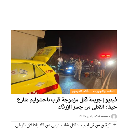
العنف والجريمة
قناة الفيديو
يديو | جريمة قتل مزدوجة قرب ناحشوليم شارع
يفا: القتلى من جسر الزرقاء
mansorf
4 בسبتمبر 2025
توثيق من تل ابيب | مقتل شاب عربي من اللد باطلاق نار في