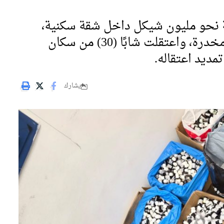
 نحو مليون شيكل داخل شقة سكنية،
بينها ماريجوانا وزيت حشيش وحلويات مخدرة، واعتقلت شابًا (30) من سكان
ديد اعتقاله.
يشارك