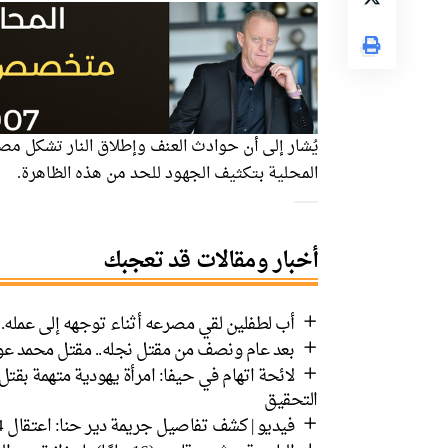
يُشار إلى أن حوادث العنف وإطلاق النار تشكل مص
المحلية بتكثيف الجهود للحد من هذه الظاهرة.
أخبار ومقالات قد تعجبك
أب لطفلين لقي مصرعه أثناء توجهه إلى عمله.
بعد عام ونصف من مقتل نجله.. مقتل محمد عوض
لائحة اتهام في حيفا: امرأة يهودية متهمة بق
التحقيق
فيديو | كشف تفاصيل جريمة دير حنا: اعتقال 4 مشتبهين بقتل الشاب رياض سالم وإطلاق النار من مسافة صفر