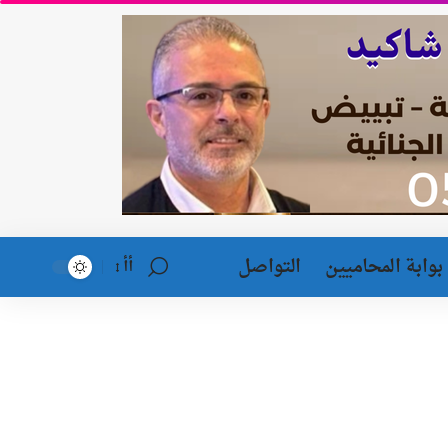
بوابة المحاميين
التواصل
أأ