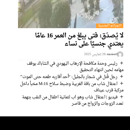
الجرائم الجنسية
لا يُصدّق: فتى يبلغ من العمر 16 عامًا
يعتدي جنسيًا على نساء
mansorf
26 בمارس 2025
رئيس وحدة مكافحة الإرهاب اليهودي في الشاباك يوقف
مهامه لحين انتهاء التحقيق
رجل قُتل في شجار بالجليل: “أحد أقاربه طعنه حتى الموت”
اعتقال شاب من باقة الغربية وضبط سلاح M-16 مخبأ داخل
مركبة قرب عيناف
فيديو | اعتقال شاب وهو اب لثمانية اطفال من النقب بتهمة
تعدد الزوجات والزواج من قاصر