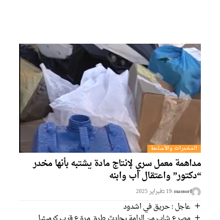
المخدرات والأسلحة
مداهمة معمل سري لإنتاج مادة يشتبه بأنها مخدر
“دكتور” واعتقال أب وابنه
mansorf
19 בفبراير 2025
عاجل : حريق في اشدود
مصرع شاب من الرامة بحادث طرق مروّع قرب كرميئيل