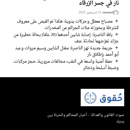
نار في جسر الزرقاء
mansorf
11 בسبتمبر 2025
مصباح معطل وحركات يدوية: هكذا تم القبض على معروف
للشرطة وبحوزته مئات الجرائم من المخدرات
يافة الناصرة: إصابة شابين أحدهما (20 عامًا) بحالة خطيرة من
جرّاء تعرّضهما لحادثة عنف
جريمة جديدة تهز الناصرة: مقتل الشابين وسيم مروات وعبد
أبو أحمد بإطلاق نار
حملة أمنية واسعة في النقب: مخالفات مرورية، حجز مركبات،
وضبط أسلحة وذخائر
صوت القانون والعدالة – أخبار المحاكم والحياة بين
يديك