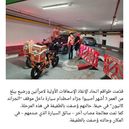
قدّمت طواقم اتحاد الإنقاذ الإسعافات الأولية لامرأتين ورضيع يبلغ
من العمر 3 أشهر أصيبوا جرّاء اصطدام سيارة داخل موقف “الجراند
كانيون” في حيفا. حالتهم وُصفت بالطفيفة في هذه المرحلة.
كما تمت معالجة مصاب آخر – سائق السيارة الذي صدمهم – في
المكان وحالته وُصفت بالطفيفة.