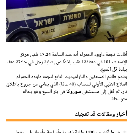
أفادت نجمة داوود الحمراء أنه عند الساعة
17:24
تلقى مركز
الإسعاف 101 في منطقة النقب بلاغًا عن إصابة رجل في حادثة عنف
ببلدة
تل السبع
.
وقدم طاقم المسعفين والباراميديك التابع لنجمة داوود الحمراء
العلاج الطبي الأولي للمصاب (40 عامًا) الذي يعاني من جروح باطلاق
نار، ثم نُقل إلى مستشفى
سوروكا
في بئر السبع وهو بحالة
متوسطة.
أخبار ومقالات قد تعجبك
ضبط أكثر من 1400 طلقة ذخيرة وأسلحة وأموال في رهط