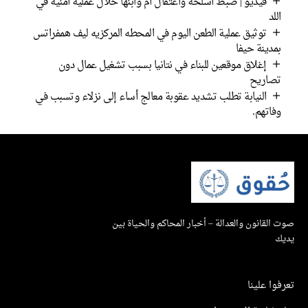
فيديو | ضبط أسلحة واعتقال أم وابنها خلال عملية أمنية في
اللد
توثيق عملية الطعن اليوم في المحطه المركزيه ليف همفراتس
بمدينة حيفا
إغلاق موقعين للبناء في نتانيا بسبب تشغيل عمال دون
تصاريح
النيابة تطلب تشديد عقوبة معالج أساء إلى نزلاء وتسبب في
وفاتهم.
صوت القانون والعدالة – أخبار المحاكم والحياة بين
يديك
تعرفوا علينا