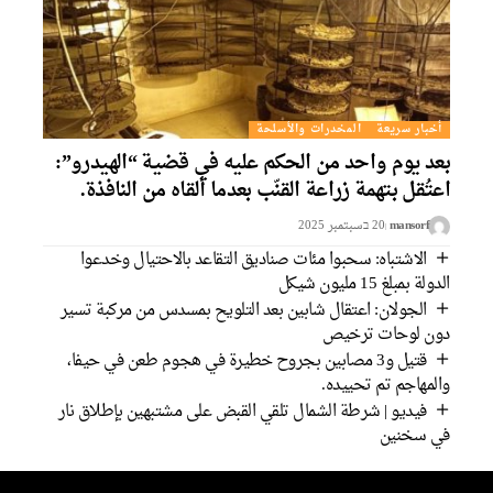
أخبار سريعة
المخدرات والأسلحة
بعد يوم واحد من الحكم عليه في قضية “الهيدرو”:
اعتُقل بتهمة زراعة القنّب بعدما ألقاه من النافذة.
mansorf
20 בسبتمبر 2025
الاشتباه: سحبوا مئات صناديق التقاعد بالاحتيال وخدعوا
الدولة بمبلغ 15 مليون شيكل
الجولان: اعتقال شابين بعد التلويح بمسدس من مركبة تسير
دون لوحات ترخيص
قتيل و3 مصابين بجروح خطيرة في هجوم طعن في حيفا،
والمهاجم تم تحييده.
فيديو | شرطة الشمال تلقي القبض على مشتبهين بإطلاق نار
في سخنين