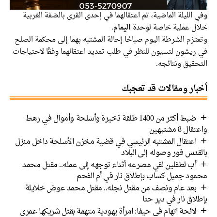
وفي الليلة الماضية، تم اعتقالهما في إحدى القرى بالضفة الغربية
خلال عملية خاصة لوحدة
اليمام
.
وتعتزم الشرطة اليوم صباحًا إحالة المشتبه بهما إلى محكمة الصلح
في ريشون لتسيون للنظر في طلب تمديد اعتقالهما وفقًا لاحتياجات
التحقيق ونتائجه.
أخبار ومقالات قد تعجبك
ضبط أكثر من 1400 طلقة ذخيرة وأسلحة وأموال في رهط
واعتقال 8 مشتبهين
اعتقال المشتبه الرئيسي في قضية مخزن الأسلحة داخل منزل
بالقدس فور وصوله إلى البلاد
أب لطفلين لقي مصرعه أثناء توجهه إلى عمله.. مقتل محمد
محمود جميل كساب بإطلاق نار في أم الفحم
بعد عام ونصف من مقتل نجله.. مقتل محمد عوض خلايلة
بإطلاق نار في دير حنا
لائحة اتهام في حيفا: امرأة يهودية متهمة بقتل شريكها عمري