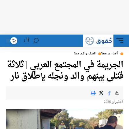
أأ
أخبار سريعة
العنف والجريمة
الجريمة في المجتمع العربي | ثلاثة
قتلى بينهم والد ونجله بإطلاق نار
5 בفبراير 2026