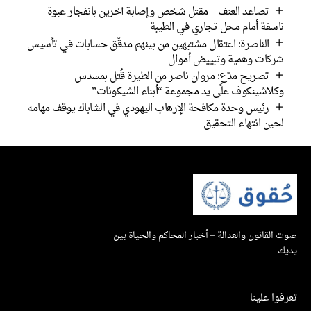
تصاعد العنف – مقتل شخص وإصابة آخرين بانفجار عبوة
ناسفة أمام محل تجاري في الطيبة
الناصرة: اعتقال مشتبهين من بينهم مدقّق حسابات في تأسيس
شركات وهمية وتبييض أموال
تصريح مدّعٍ: مروان ناصر من الطيرة قُتل بمسدس
وكلاشينكوف على يد مجموعة “أبناء الشيكونات”
رئيس وحدة مكافحة الإرهاب اليهودي في الشاباك يوقف مهامه
لحين انتهاء التحقيق
صوت القانون والعدالة – أخبار المحاكم والحياة بين
يديك
تعرفوا علينا