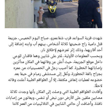
شهدت قرية السواعد قرب شفاعمرو، صباح اليوم الخميس، جريمة
قتل دامية راح ضحيتها ثلاثة أشخاص، بينهم أب وابنه إضافة إلى
أحد أقاربهما، وذلك إثر تعرضهم لإطلاق نار.
وبحسب المعلومات الأولية، عُثر على شابين وهما فاقدان للوعي
داخل موقع الجريمة، حيث أُعلن عن وفاتهما في المكان متأثرين
بإصاباتهما الخطيرة. كما أصيب رجل في الخمسينيات من عمره
بجراح بالغة الخطورة، ونُقل إلى مستشفى رمبام في حيفا بعد
خضوعه لعمليات إنعاش مكثفة، إلا أن الطواقم الطبية أعلنت وفاته
لاحقًا.
وأفادت الطواقم الطبية التي وصلت إلى المكان بأنها وجدت ثلاثة
مصابين ملقين على الأرض دون نبض أو تنفس، ويعانون من إصابات
نافذة. وأضافت أن حالتي الشابين في الثلاثينيات من العمر كانتا