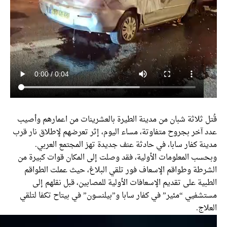
 ثلاثة شبان من مدينة الطيرة بالعشرينات من اعمارهم وأصيب
آخر بجروح متفاوتة، مساء اليوم، إثر تعرضهم لإطلاق نار قرب
ة كفار سابا، في حادثة عنف جديدة تهز المجتمع العربي.
ب المعلومات الأولية، فقد وصلت إلى المكان قوات كبيرة من
طة وطواقم الإسعاف فور تلقي البلاغ، حيث عملت الطواقم
ة على تقديم الإسعافات الأولية للمصابين، قبل نقلهم إلى
فيي “مئير” في كفار سابا و”بيلنسون” في بيتاح تكفا لتلقي
ج.