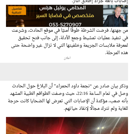
ت بالغة جراء إطلاق النار.
هتها، فرضت الشرطة طوقًا أمنيًا في موقع الحادث، وشرعت
نفيذ عمليات تمشيط وجمع الأدلة، إلى جانب فتح تحقيق
فة ملابسات الجريمة وخلفيتها التي لا تزال غير واضحة حتى
لمرحلة.
اعلان
 بيان صادر عن “نجمة داود الحمراء” أن البلاغ حول الحادث
وصل في تمام الساعة 22:16، حيث وصفت الطواقم الطبية المشهد
 صعب، مؤكدة أن الإصابات التي تعرض لها الضحايا كانت حرجة
ة ولم تترك مجالًا لإنقاذ حياتهم.