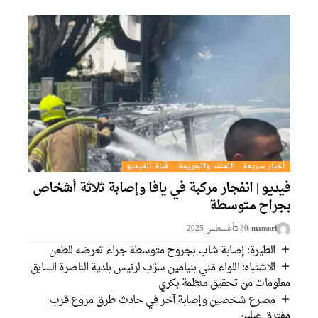
أخبار سريعة
العنف والجريمة
قناة الفيديو
يديو | انفجار مركبة في يافا وإصابة ثلاثة أشخاص
جراح متوسطة
mansorf
30 בأغسطس 2025
الطيرة: إصابة شاب بجروح متوسطة جراء تعرضه للطعن
الاشتباه: اللواء مَني بنيامين سرّب لرئيس بلدية الناصرة السابق
لومات من تحقيق منظمة بكري
مصرع شخصين وإصابة آخر في حادث طرق مروع قرب
ترق عبلين