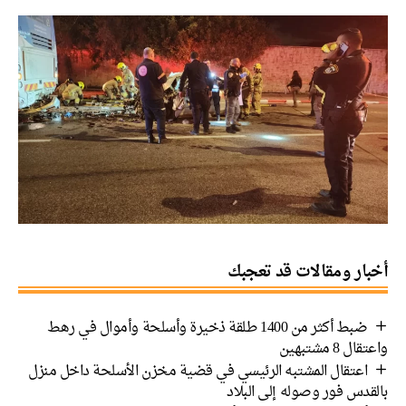
ر ومقالات قد تعجبك
ضبط أكثر من 1400 طلقة ذخيرة وأسلحة وأموال في رهط
 مشتبهين
عتقال المشتبه الرئيسي في قضية مخزن الأسلحة داخل منزل
دس فور وصوله إلى البلاد