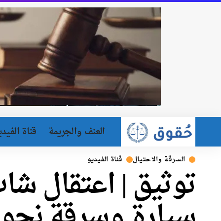
العنف والجريمة
قناة الفيدي
السرقة والاحتيال
قناة الفيديو
توثيق | اعتقال شا
سيارة وسرقة نحو 500 ألف شيكل في أور يهود