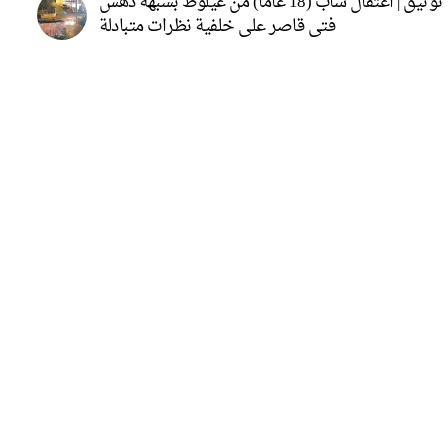
توثيق | اعتقال شاب (18 عامًا) من عيلوط بشبهة دهس
فتى قاصر على خلفية نظرات متبادلة