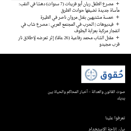
مصرع الطفل ريان أبو قرينات (7 سنوات) دهسًا في النقب:
مأساة جديدة تضيفها حوادث الطرق
خمسة مشتبهين بقتل مروان ناصر في الطيرة
فيديوهات | الحرب في المجتمع العربي : مصرع شاب في
انفجار مركبة بعرابة البطوف
مقتل الشاب محمد رفاعية (26 عامًا) إثر تعرضه لإطلاق نار
قرب مجيدو
صوت القانون والعدالة – أخبار المحاكم والحياة بين
يديك
تعرفوا علينا
بيان إتاحة الاستخدام