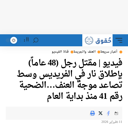
أأ
أخبار سريعة
العنف والجريمة
قناة الفيديو
فيديو | مقتل رجل (48 عاماً)
بإطلاق نار في الفريديس وسط
تصاعد موجة العنف…الضحية
رقم 41 منذ بداية العام
11 בفبراير 2026